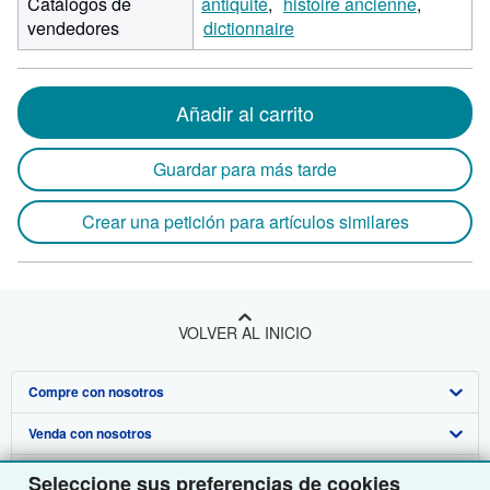
Catálogos de
antiquité
histoire ancienne
vendedores
dictionnaire
Añadir al carrito
Guardar para más tarde
Crear una petición para artículos similares
VOLVER AL INICIO
Compre con nosotros
Venda con nosotros
Búsqueda avanzada
Sobre nosotros
Colecciones
Comenzar a vender
Seleccione sus preferencias de cookies