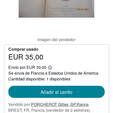
CERRAR
Imagen del vendedor
Comprar usado
EUR 35,00
Precio
EUR
Envío por EUR 30,00
35,00
Más
Se envía de Francia a Estados Unidos de America
información
sobre
Cantidad disponible: 1 disponibles
las
tarifas
de
Añadir al carrito
envío
Vendido por
PORCHEROT Gilles -SP.Rance
,
Calificación
BREST, FR, Francia
(vendedor de 2 estrellas)