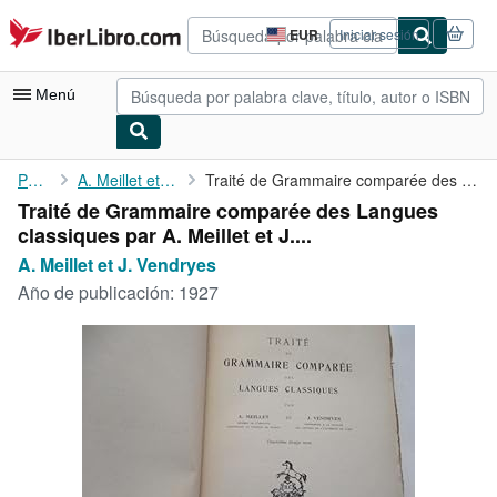
Pasar al contenido principal
IberLibro.com
EUR
Iniciar sesión
Preferencias
de
compra
Menú
del
sitio.
Mi cuenta
Portada
A. Meillet et J. Vendryes
Traité de Grammaire comparée des Langues classiques par A. ...
Traité de Grammaire comparée des Langues
Consultar mis pedidos
classiques par A. Meillet et J....
Búsqueda avanzada
A. Meillet et J. Vendryes
Año de publicación:
1927
Colecciones
Libros antiguos
Arte y coleccionismo
Vendedores
Comenzar a vender
Ayuda