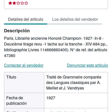
del
vendedor:
2
Detalles del artículo
Los detalles del vendedor
de
5
Descripción
estrellas
Paris, Librairie ancienne Honoré Champion- 1927- In-8 -
Deuxième tirage revu -1 tache sur la tranche - XIV-684 pp.,
bibliographie Livres 114666860400).
N° de ref. del artículo
47380
Contactar al vendedor
Denunciar este artículo
Título
Traité de Grammaire comparée
des Langues classiques par A.
Meillet et J. Vendryes
Fecha de
1927
publicación