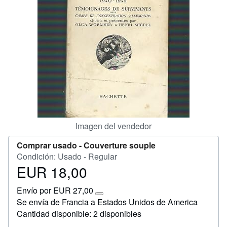
Ayuda
CERRAR
Imagen del vendedor
Comprar usado -
Couverture souple
Condición: Usado - Regular
EUR 18,00
Precio
EUR
Envío por EUR 27,00
18,00
Más
Se envía de Francia a Estados Unidos de America
información
Cantidad disponible: 2 disponibles
sobre
las