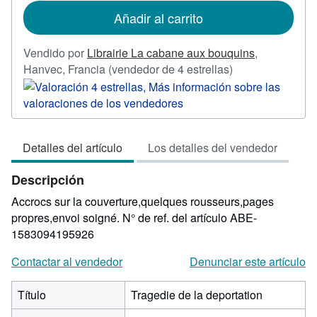
tarifas
de
Añadir al carrito
envío
Vendido por
Librairie La cabane aux bouquins
,
Calificación
Hanvec, Francia
(vendedor de 4 estrellas)
del
vendedor:
4
de
Detalles del artículo
Los detalles del vendedor
5
estrellas
Descripción
Accrocs sur la couverture,quelques rousseurs,pages
propres,envoi soigné.
N° de ref. del artículo ABE-
1583094195926
Contactar al vendedor
Denunciar este artículo
Título
Tragedie de la deportation