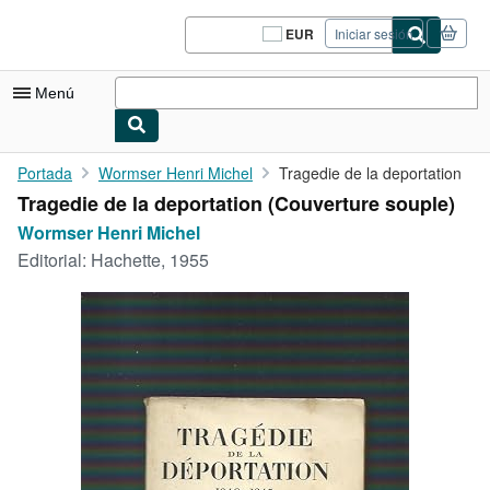
Pasar al contenido principal
IberLibro.com
EUR
Iniciar sesión
Preferencias
de
compra
Menú
del
sitio.
Mi cuenta
Portada
Wormser Henri Michel
Tragedie de la deportation
Tragedie de la deportation (Couverture souple)
Consultar mis pedidos
Wormser Henri Michel
Cerrar sesión
Editorial:
Hachette, 1955
Búsqueda avanzada
Colecciones
Libros antiguos
Arte y coleccionismo
Vendedores
Comenzar a vender