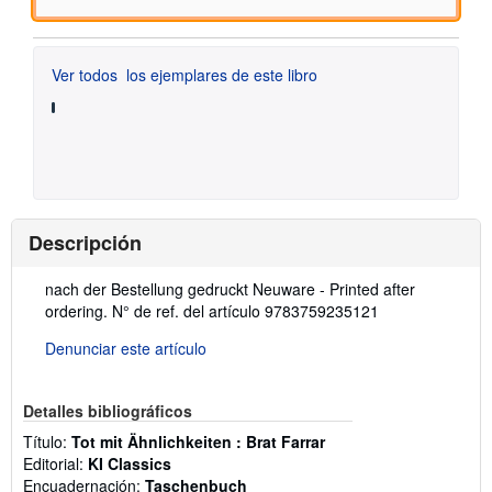
Ver todos
los ejemplares de este libro
Descripción
Descripción:
nach der Bestellung gedruckt Neuware - Printed after
ordering.
N° de ref. del artículo 9783759235121
Denunciar este artículo
Detalles bibliográficos
Título:
Tot mit Ähnlichkeiten : Brat Farrar
Editorial:
KI Classics
Encuadernación:
Taschenbuch