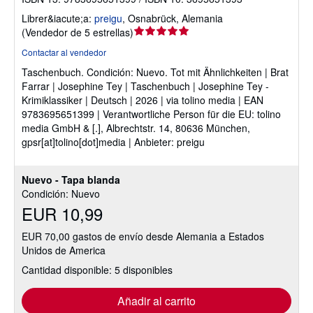
Librer&iacute;a:
preigu
,
Osnabrück, Alemania
Calificación
(
Vendedor de 5 estrellas
)
del
Contactar al vendedor
vendedor:
Taschenbuch.
Condición: Nuevo.
Tot mit Ähnlichkeiten | Brat
5
Farrar | Josephine Tey | Taschenbuch | Josephine Tey -
de
Krimiklassiker | Deutsch | 2026 | via tolino media | EAN
5
9783695651399 | Verantwortliche Person für die EU: tolino
estrellas
media GmbH & [.], Albrechtstr. 14, 80636 München,
gpsr[at]tolino[dot]media | Anbieter: preigu
Nuevo - Tapa blanda
Condición: Nuevo
EUR 10,99
EUR 70,00 gastos de envío desde Alemania a Estados
Unidos de America
Cantidad disponible: 5 disponibles
Añadir al carrito