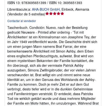
ISBN 13: 9783695651399 / ISBN 10: 3695651393
Librer&iacute;a:
AHA-BUCH GmbH
,
Einbeck, Alemania
Calificación
(
Vendedor de 5 estrellas
)
del
Contactar al vendedor
vendedor:
Taschenbuch.
Condición: Nuevo.
nach der Bestellung
5
gedruckt Neuware - Printed after ordering - 'Tot mit
de
Ähnlichkeiten' ist ein Kriminalroman von Josephine Tey, der
5
im Jahr 1949 veröffentlicht wurde. Die Geschichte dreht sich
estrellas
um einen jungen Mann namens Brat Farrar, der eine
bemerkenswerte Ähnlichkeit mit Simon Ashby, dem Erben
eines englischen Pferdezuchtguts, aufweist. Brat wird von
einem mysteriösen Bekannten der Familie kontaktiert, die
ihn überzeugt, sich als der vermisste Patrick Ashby
auszugeben, Simons Zwillingsbruder, der vor vielen Jahren
verschwunden ist. Brat willigt ein und nimmt seine neue
Identität an, um in den Genuss des Wohlstands der Ashby-
Familie zu kommen. Doch je mehr Zeit er auf dem Gut
verbringt, desto tiefer wird er in die dunklen Geheimnisse
und Familienintrigen verstrickt. Er entdeckt, dass Patricks
Tod nie wirklich geklärt wurde und dass mehrere Mitglieder
der Familie ein Motiv hätten, ihn umzubringen. Während Brat