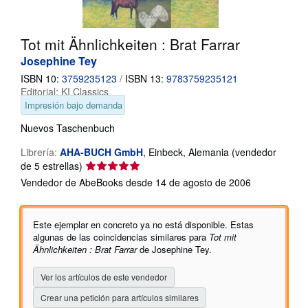
CERRAR
Tot mit Ähnlichkeiten : Brat Farrar
Josephine Tey
ISBN 10:
3759235123
/
ISBN 13:
9783759235121
Editorial:
KI Classics
Impresión bajo demanda
Nuevos
Taschenbuch
Librería:
AHA-BUCH GmbH
,
Einbeck, Alemania
(vendedor
Calificación
de 5 estrellas)
del
Vendedor de AbeBooks desde 14 de agosto de 2006
vendedor:
5
de
Este ejemplar en concreto ya no está disponible. Estas
5
algunas de las coincidencias similares para
Tot mit
estrellas
Ähnlichkeiten : Brat Farrar
de Josephine Tey.
Ver los artículos de este vendedor
Crear una petición para artículos similares