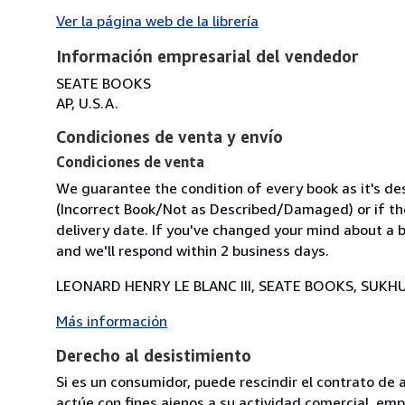
Ver la página web de la librería
Información empresarial del vendedor
SEATE BOOKS
AP, U.S.A.
Condiciones de venta y envío
Condiciones de venta
We guarantee the condition of every book as it's des
(Incorrect Book/Not as Described/Damaged) or if the 
delivery date. If you've changed your mind about a b
and we'll respond within 2 business days.
LEONARD HENRY LE BLANC III, SEATE BOOKS, SUKHU
Más información
Derecho al desistimiento
Si es un consumidor, puede rescindir el contrato de 
actúe con fines ajenos a su actividad comercial, empr