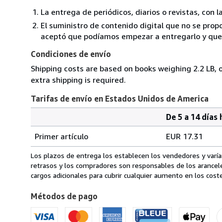
La entrega de periódicos, diarios o revistas, con l
El suministro de contenido digital que no se propo
aceptó que podíamos empezar a entregarlo y que n
Condiciones de envío
Shipping costs are based on books weighing 2.2 LB, o
extra shipping is required.
Tarifas de envío en Estados Unidos de America
De 5 a 14 días 
Cantidad
Tarifas
del
Primer artículo
EUR 17.31
pedido
de
envío
Los plazos de entrega los establecen los vendedores y varían
en
retrasos y los compradores son responsables de los arancel
Estados
cargos adicionales para cubrir cualquier aumento en los coste
Unidos
Métodos de pago
de
America