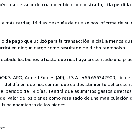
rdida de valor de cualquier bien suministrado, si la pérdida 
a más tardar, 14 días después de que se nos informe de su d
 de pago que utilizó para la transacción inicial, a menos q
currirá en ningún cargo como resultado de dicho reembolso.
cibido los bienes o hasta que nos haya presentado una prue
OOKS, APO, Armed Forces (AP), U.S.A., +66 655242900, sin de
ir del día en que nos comunique su desistimiento del present
el periodo de 14 días. Tendrá que asumir los gastos directos
del valor de los bienes como resultado de una manipulación d
el funcionamiento de los bienes.
te: