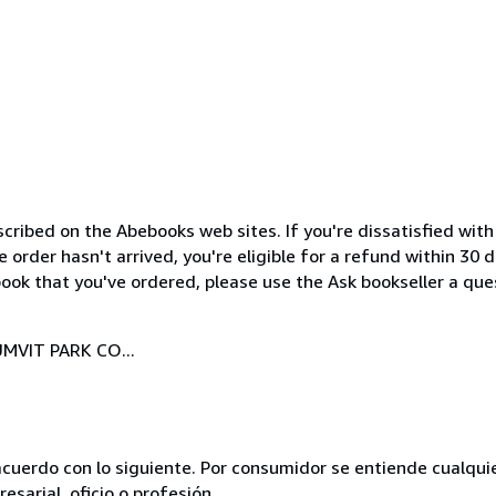
cribed on the Abebooks web sites. If you're dissatisfied wit
order hasn't arrived, you're eligible for a refund within 30
ook that you've ordered, please use the Ask bookseller a ques
MVIT PARK CO...
acuerdo con lo siguiente. Por consumidor se entiende cualqui
esarial, oficio o profesión.