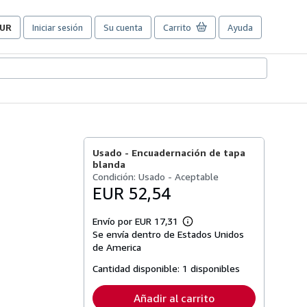
UR
Iniciar sesión
Su cuenta
Carrito
Ayuda
referencias
e
ompra
el
itio.
Usado -
Encuadernación de tapa
blanda
Condición: Usado - Aceptable
EUR 52,54
Envío por EUR 17,31
Más
Se envía dentro de Estados Unidos
información
sobre
de America
las
tarifas
Cantidad disponible:
1 disponibles
de
envío
Añadir al carrito