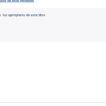
ículos de este vendedor
vendedor:
4
de
os
los ejemplares de este libro
5
estrellas