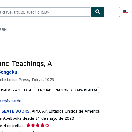
E
P
d
c
ionismo
Vendedores
Comenzar a vender
d
s
nd Teachings, A
Sengaku
ite Lotus Press, Tokyo, 1979
 USADO - ACEPTABLE
ENCUADERNACIÓN DE TAPA BLANDA
a más tarde
r
SEATE BOOKS
,
APO, AP, Estados Unidos de America
e AbeBooks desde 21 de mayo de 2020
Calificación
e 4 estrellas)
del