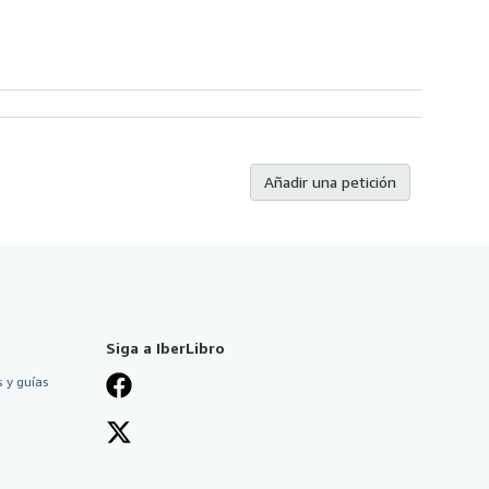
Añadir una petición
Siga a IberLibro
 y guías