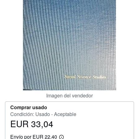
CERRAR
Imagen del vendedor
Comprar usado
Condición: Usado - Aceptable
EUR 33,04
Precio
EUR
Envío por EUR 22,40
33,04