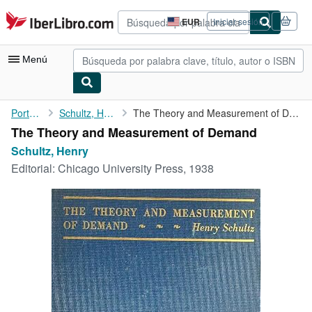
Pasar al contenido principal
IberLibro.com
EUR
Iniciar sesión
Preferencias
de
compra
Menú
del
sitio.
Mi cuenta
Portada
Schultz, Henry
The Theory and Measurement of Demand
The Theory and Measurement of Demand
Consultar mis pedidos
Schultz, Henry
Búsqueda avanzada
Editorial:
Chicago University Press, 1938
Colecciones
Libros antiguos
Arte y coleccionismo
Vendedores
Comenzar a vender
Ayuda