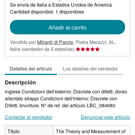
Más
Se envía de Italia a Estados Unidos de America
información
sobre
Cantidad disponible: 1 disponibles
las
tarifas
de
Añadir al carrito
envío
Vendido por
Miliardi di Parole
,
Pietra Marazzi, AL,
Calificación
Italia
(vendedor de 5 estrellas)
del
vendedor:
Detalles del artículo
Los detalles del vendedor
5
de
Descripción
5
estrellas
inglese Condizioni dell'esterno: Discrete con difetti, dorso
allentato strappi Condizioni dell'interno: Discrete con
Difetti, bruniture.
N° de ref. del artículo LBC_084683
Contactar al vendedor
Denunciar este artículo
Título
The Theory and Measurement of