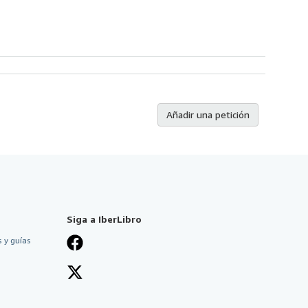
Añadir una petición
Siga a IberLibro
 y guías