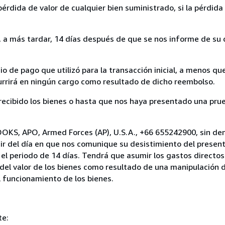
rdida de valor de cualquier bien suministrado, si la pérdida 
a más tardar, 14 días después de que se nos informe de su d
 de pago que utilizó para la transacción inicial, a menos q
currirá en ningún cargo como resultado de dicho reembolso.
cibido los bienes o hasta que nos haya presentado una prue
OOKS, APO, Armed Forces (AP), U.S.A., +66 655242900, sin de
ir del día en que nos comunique su desistimiento del present
el periodo de 14 días. Tendrá que asumir los gastos directos
del valor de los bienes como resultado de una manipulación d
el funcionamiento de los bienes.
te: