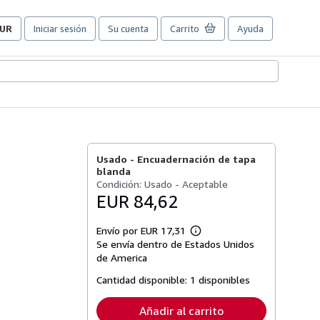
UR
Iniciar sesión
Su cuenta
Carrito
Ayuda
referencias
e
ompra
el
itio.
Usado -
Encuadernación de tapa
blanda
Condición: Usado - Aceptable
EUR 84,62
Envío por EUR 17,31
Más
Se envía dentro de Estados Unidos
información
sobre
de America
las
tarifas
Cantidad disponible:
1 disponibles
de
envío
Añadir al carrito