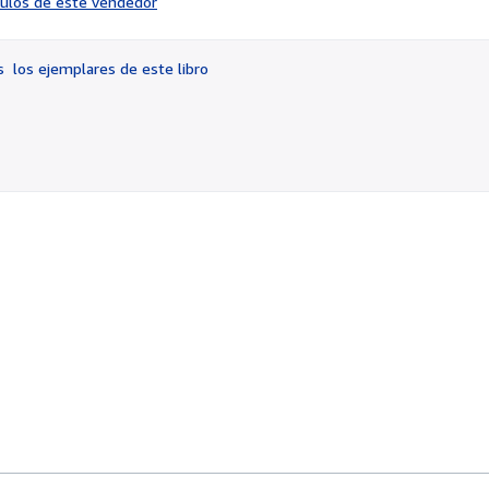
ículos de este vendedor
vendedor:
4
de
os
los ejemplares de este libro
5
estrellas