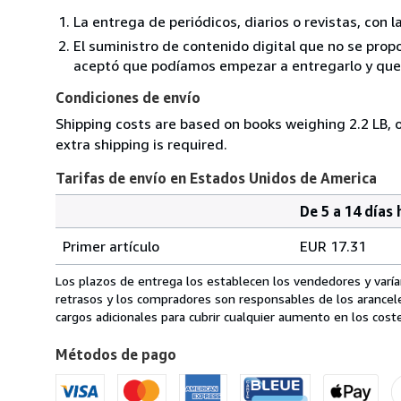
La entrega de periódicos, diarios o revistas, con l
El suministro de contenido digital que no se propo
aceptó que podíamos empezar a entregarlo y que n
Condiciones de envío
Shipping costs are based on books weighing 2.2 LB, o
extra shipping is required.
Tarifas de envío en Estados Unidos de America
De 5 a 14 días 
Cantidad
Tarifas
del
Primer artículo
EUR 17.31
pedido
de
envío
Los plazos de entrega los establecen los vendedores y varían
en
retrasos y los compradores son responsables de los arancel
Estados
cargos adicionales para cubrir cualquier aumento en los coste
Unidos
Métodos de pago
de
America