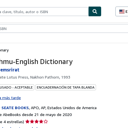
E
P
d
c
ionismo
Vendedores
Comenzar a vender
d
s
onary
hmu-English Dictionary
remsrirat
ite Lotus Press, Nakhon Pathom, 1993
 USADO - ACEPTABLE
ENCUADERNACIÓN DE TAPA BLANDA
a más tarde
r
SEATE BOOKS
,
APO, AP, Estados Unidos de America
e AbeBooks desde 21 de mayo de 2020
Calificación
e 4 estrellas)
del