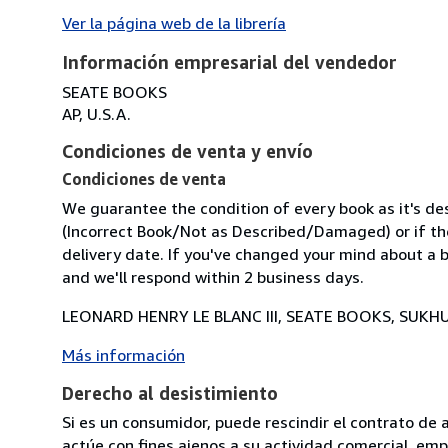
Ver la página web de la librería
Información empresarial del vendedor
SEATE BOOKS
AP, U.S.A.
Condiciones de venta y envío
Condiciones de venta
We guarantee the condition of every book as it's des
(Incorrect Book/Not as Described/Damaged) or if the 
delivery date. If you've changed your mind about a b
and we'll respond within 2 business days.
LEONARD HENRY LE BLANC III, SEATE BOOKS, SUKHU
Más información
Derecho al desistimiento
Si es un consumidor, puede rescindir el contrato de 
actúe con fines ajenos a su actividad comercial, empr