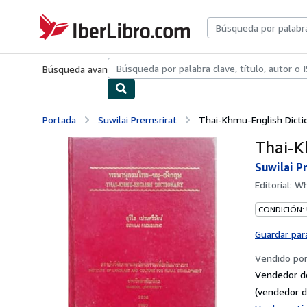
Pasar al contenido principal
IberLibro.com
Búsqueda avanzada
Colecciones
Libros antiguos
Arte y colecc
Portada
Suwilai Premsrirat
Thai-Khmu-English Dicti
Thai-K
Suwilai P
Editorial:
Wh
CONDICIÓN:
Guardar par
Vendido po
Vendedor d
(vendedor d