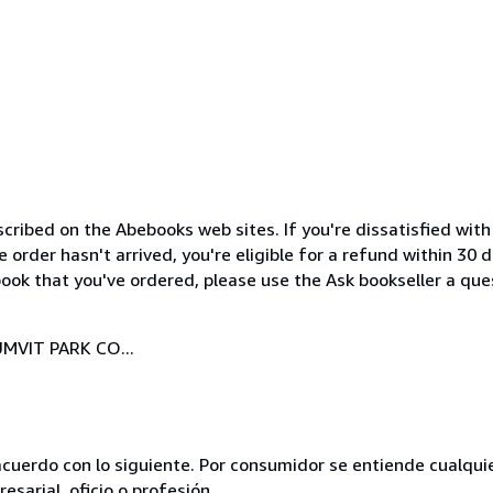
cribed on the Abebooks web sites. If you're dissatisfied wit
order hasn't arrived, you're eligible for a refund within 30
ook that you've ordered, please use the Ask bookseller a ques
MVIT PARK CO...
acuerdo con lo siguiente. Por consumidor se entiende cualqui
esarial, oficio o profesión.