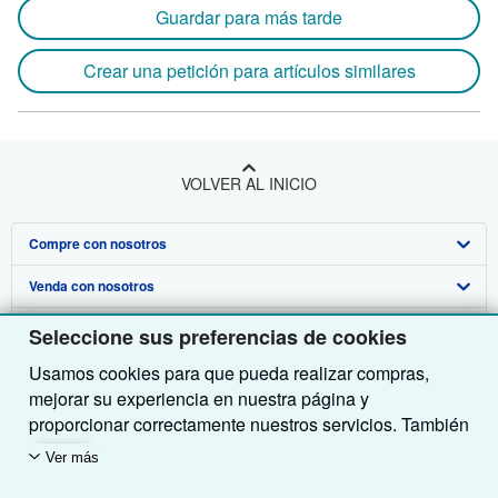
Guardar para más tarde
Crear una petición para artículos similares
VOLVER AL INICIO
Compre con nosotros
Venda con nosotros
Búsqueda avanzada
Sobre nosotros
Colecciones
Comenzar a vender
Seleccione sus preferencias de cookies
Usamos cookies para que pueda realizar compras,
Obtener Ayuda
Mi cuenta
Únase a nuestro programa de afiliados
Sobre IberLibro
mejorar su experiencia en nuestra página y
Otras compañías de AbeBooks
Mis pedidos
Recomiende un vendedor
Medios
Preguntas frecuentes y guías
proporcionar correctamente nuestros servicios. También
utilizamos cookies para comprender el modo en que los
Siga a IberLibro
Ver carrito
Empleo
Atención al Cliente
AbeBooks.com
Ver más
clientes utilizan nuestros servicios (por ejemplo,
Política de Privacidad
AbeBooks.co.uk