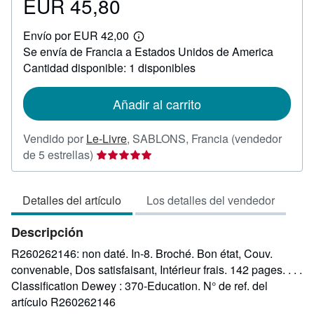
EUR 45,80
Precio
EUR
Envío por EUR 42,00
45,80
Más
Se envía de Francia a Estados Unidos de America
información
sobre
Cantidad disponible: 1 disponibles
las
tarifas
de
Añadir al carrito
envío
Vendido por
Le-Livre
,
SABLONS, Francia
(vendedor
Calificación
de 5 estrellas)
del
vendedor:
Detalles del artículo
Los detalles del vendedor
5
de
Descripción
5
estrellas
R260262146: non daté. In-8. Broché. Bon état, Couv.
convenable, Dos satisfaisant, Intérieur frais. 142 pages. . . .
Classification Dewey : 370-Education.
N° de ref. del
artículo R260262146