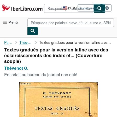
Pasar al contenido principal
IberLibro.com
EUR
Iniciar sesión
Preferencias
de
compra
Menú
del
sitio.
Mi cuenta
Portada
Thévenot G.
Textes gradués pour la version latine avec des éclaircissements ...
Textes gradués pour la version latine avec des
Consultar mis pedidos
éclaircissements des index et... (Couverture
Búsqueda avanzada
souple)
Thévenot G.
Colecciones
Editorial:
au bureau du journal non daté
Libros antiguos
Arte y coleccionismo
Vendedores
Comenzar a vender
Ayuda