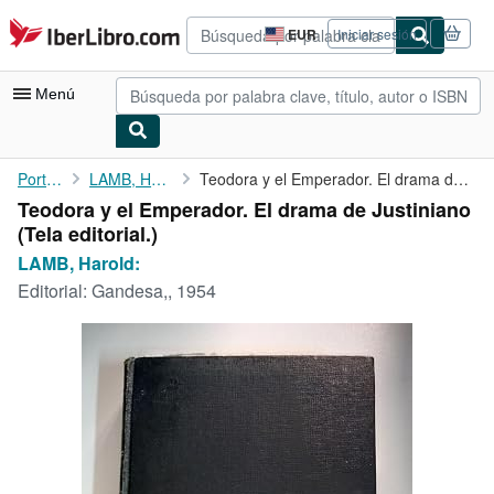
Pasar al contenido principal
IberLibro.com
EUR
Iniciar sesión
Preferencias
de
compra
Menú
del
sitio.
Mi cuenta
Portada
LAMB, Harold:
Teodora y el Emperador. El drama de Justiniano
Teodora y el Emperador. El drama de Justiniano
Consultar mis pedidos
(Tela editorial.)
Búsqueda avanzada
LAMB, Harold:
Editorial:
Gandesa,, 1954
Colecciones
Libros antiguos
Arte y coleccionismo
Vendedores
Comenzar a vender
Ayuda