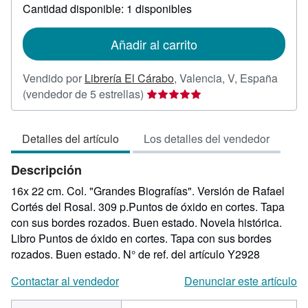
sobre
Cantidad disponible: 1 disponibles
las
tarifas
de
Añadir al carrito
envío
Vendido por
Librería El Cárabo
,
Valencia, V, España
Calificación
(vendedor de 5 estrellas)
del
vendedor:
Detalles del artículo
Los detalles del vendedor
5
de
Descripción
5
estrellas
16x 22 cm. Col. "Grandes Biografías". Versión de Rafael
Cortés del Rosal. 309 p.Puntos de óxido en cortes. Tapa
con sus bordes rozados. Buen estado. Novela histórica.
Libro Puntos de óxido en cortes. Tapa con sus bordes
rozados. Buen estado.
N° de ref. del artículo Y2928
Contactar al vendedor
Denunciar este artículo