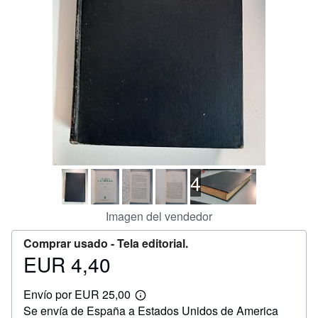
CERRAR
4
Imagen del vendedor
Comprar usado -
Tela editorial.
EUR 4,40
Precio
EUR
Envío por EUR 25,00
4,40
Más
Se envía de España a Estados Unidos de America
información