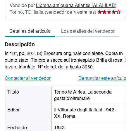
Vendido por
Libreria antiquaria Atlantis (ALAI-ILAB)
,
Calificación
Torino, TO, Italia
(vendedor de 4 estrellas)
del
vendedor:
Detalles del artículo
Los detalles del vendedor
4
de
Descripción
5
estrellas
In 16°, pp. 207, (3) Brossura originale con alette. Copia in
ottimo stato. Timbro a secco sul frontespizio Brilla di rose il
lavoro trionfale.
N° de ref. del artículo 3960
Contactar al vendedor
Denunciar este artículo
Título
Teneo te Africa. La seconda
gesta d'oltremare
Editor
Il Vittoriale degli Italiani 1942 -
XX, Roma
Fecha de
1942