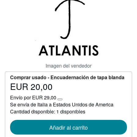
CERRAR
Imagen del vendedor
Comprar usado -
Encuadernación de tapa blanda
EUR 20,00
Precio
EUR
Envío por EUR 29,00
20,00
Más
Se envía de Italia a Estados Unidos de America
información
Cantidad disponible: 1 disponibles
sobre
las
tarifas
de
Añadir al carrito
envío