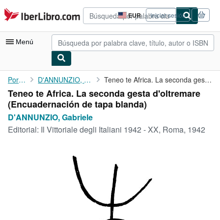
Pasar al contenido principal
IberLibro.com
EUR
Iniciar sesión
Preferencias
de
compra
Menú
del
sitio.
Mi cuenta
Portada
D'ANNUNZIO, Gabriele
Teneo te Africa. La seconda gesta d'oltremare
Teneo te Africa. La seconda gesta d'oltremare
Consultar mis pedidos
(Encuadernación de tapa blanda)
Búsqueda avanzada
D'ANNUNZIO, Gabriele
Editorial:
Il Vittoriale degli Italiani 1942 - XX, Roma, 1942
Colecciones
Libros antiguos
Arte y coleccionismo
Vendedores
Comenzar a vender
Ayuda