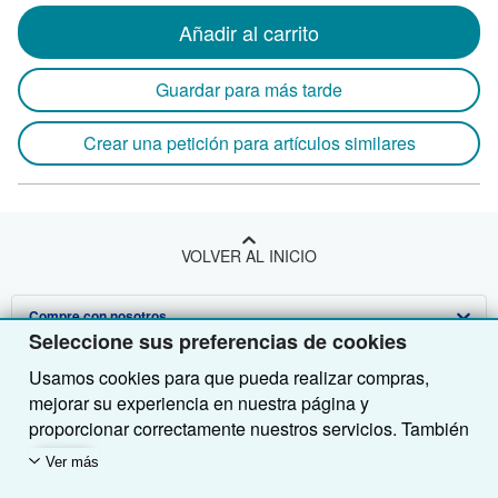
Añadir al carrito
Guardar para más tarde
Crear una petición para artículos similares
VOLVER AL INICIO
Compre con nosotros
Seleccione sus preferencias de cookies
Venda con nosotros
Búsqueda avanzada
Usamos cookies para que pueda realizar compras,
mejorar su experiencia en nuestra página y
Sobre nosotros
Colecciones
Comenzar a vender
proporcionar correctamente nuestros servicios. También
Obtener Ayuda
Mi cuenta
Únase a nuestro programa de afiliados
Sobre IberLibro
utilizamos cookies para comprender el modo en que los
Ver más
clientes utilizan nuestros servicios (por ejemplo,
Otras compañías de AbeBooks
Mis pedidos
Recomiende un vendedor
Medios
Preguntas frecuentes y guías