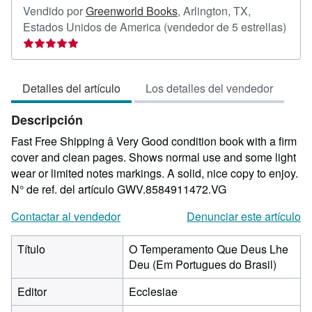
Vendido por
Greenworld Books
,
Arlington, TX,
Calif
Estados Unidos de America
(vendedor de 5 estrellas)
del
vend
5
Detalles del artículo
Los detalles del vendedor
de
5
Descripción
estre
Fast Free Shipping â Very Good condition book with a firm
cover and clean pages. Shows normal use and some light
wear or limited notes markings. A solid, nice copy to enjoy.
N° de ref. del artículo GWV.8584911472.VG
Contactar al vendedor
Denunciar este artículo
Título
O Temperamento Que Deus Lhe
Deu (Em Portugues do Brasil)
Editor
Ecclesiae