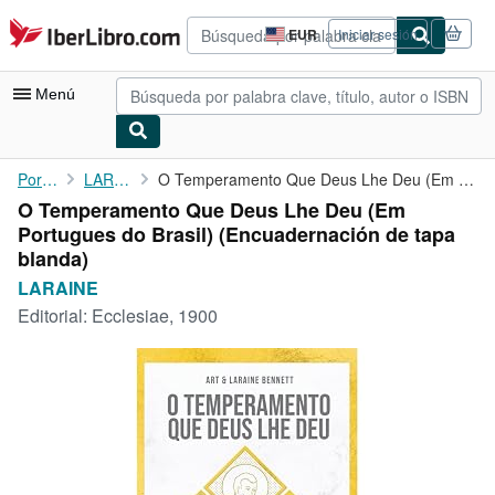
Pasar al contenido principal
IberLibro.com
EUR
Iniciar sesión
Preferencias
de
compra
Menú
del
sitio.
Mi cuenta
Portada
LARAINE
O Temperamento Que Deus Lhe Deu (Em Portugues do Brasil)
O Temperamento Que Deus Lhe Deu (Em
Consultar mis pedidos
Portugues do Brasil) (Encuadernación de tapa
Búsqueda avanzada
blanda)
LARAINE
Colecciones
Editorial:
Ecclesiae, 1900
Libros antiguos
Arte y coleccionismo
Vendedores
Comenzar a vender
Ayuda