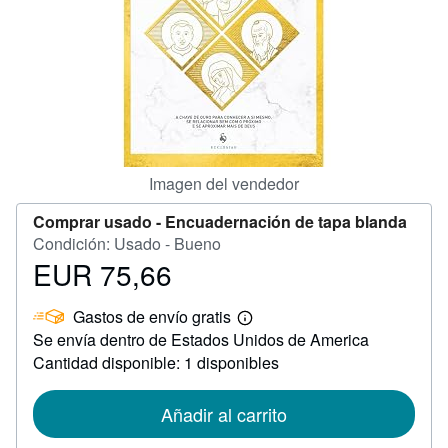
CERRAR
Imagen del vendedor
Comprar usado -
Encuadernación de tapa blanda
Condición: Usado - Bueno
EUR 75,66
Precio
EUR
Gastos de envío gratis
75,66
Más
Se envía dentro de Estados Unidos de America
información
sobre
Cantidad disponible: 1 disponibles
las
tarifas
de
Añadir al carrito
envío