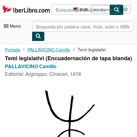
Pasar al contenido principal
IberLibro.com
EUR
Iniciar sesión
Preferencias
de
compra
Menú
del
sitio.
Mi cuenta
Portada
PALLAVICINO Camillo
Temi legislativi
Temi legislativi (Encuadernación de tapa blanda)
Consultar mis pedidos
PALLAVICINO Camillo
Búsqueda avanzada
Editorial:
Argiroppo, Chiavari, 1878
Colecciones
Libros antiguos
Arte y coleccionismo
Vendedores
Comenzar a vender
Ayuda