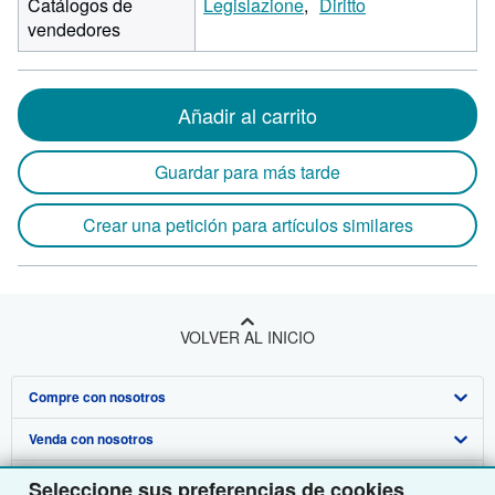
Catálogos de
Legislazione
Diritto
vendedores
Añadir al carrito
Guardar para más tarde
Crear una petición para artículos similares
VOLVER AL INICIO
Compre con nosotros
Venda con nosotros
Búsqueda avanzada
Sobre nosotros
Colecciones
Comenzar a vender
Seleccione sus preferencias de cookies