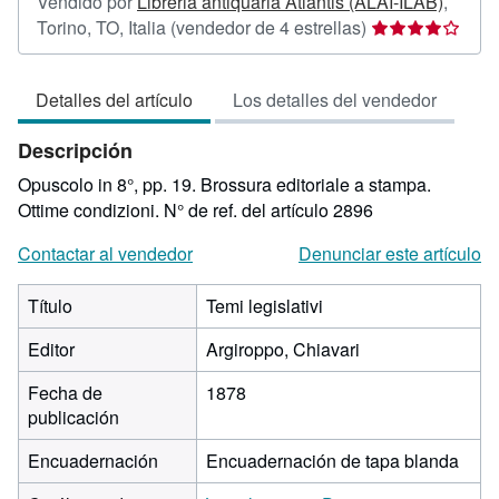
Vendido por
Libreria antiquaria Atlantis (ALAI-ILAB)
,
Calificación
Torino, TO, Italia
(vendedor de 4 estrellas)
del
vendedor:
Detalles del artículo
Los detalles del vendedor
4
de
Descripción
5
estrellas
Opuscolo in 8°, pp. 19. Brossura editoriale a stampa.
Ottime condizioni.
N° de ref. del artículo 2896
Contactar al vendedor
Denunciar este artículo
Título
Temi legislativi
Editor
Argiroppo, Chiavari
Fecha de
1878
publicación
Encuadernación
Encuadernación de tapa blanda