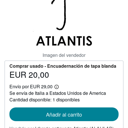
CERRAR
Imagen del vendedor
Comprar usado -
Encuadernación de tapa blanda
EUR 20,00
Precio
EUR
Envío por EUR 29,00
20,00
Más
Se envía de Italia a Estados Unidos de America
información
sobre
Cantidad disponible: 1 disponibles
las
tarifas
de
Añadir al carrito
envío