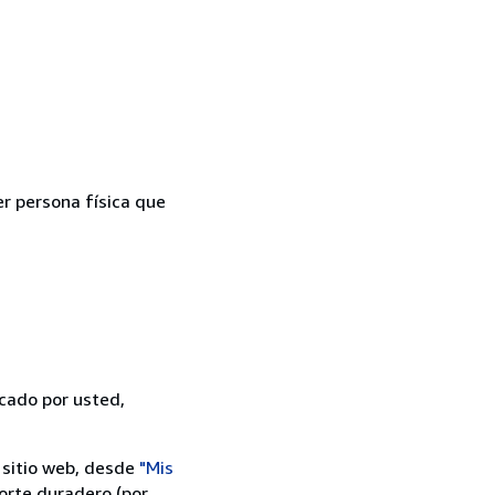
er persona física que
icado por usted,
 sitio web, desde
"Mis
orte duradero (por