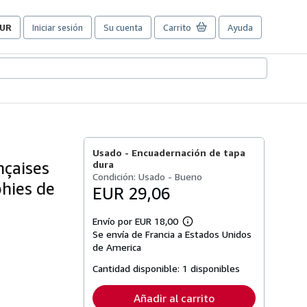
UR
Iniciar sesión
Su cuenta
Carrito
Ayuda
referencias
e
ompra
el
itio.
Usado -
Encuadernación de tapa
nçaises
dura
Condición: Usado - Bueno
phies de
EUR 29,06
Envío por EUR 18,00
Más
Se envía de Francia a Estados Unidos
información
sobre
de America
las
tarifas
Cantidad disponible:
1 disponibles
de
envío
Añadir al carrito