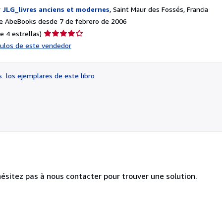
r
JLG_livres anciens et modernes
,
Saint Maur des Fossés, Francia
e AbeBooks desde 7 de febrero de 2006
Calificación
e 4 estrellas)
del
ículos de este vendedor
vendedor:
4
de
os
los ejemplares de este libro
5
estrellas
hésitez pas à nous contacter pour trouver une solution.