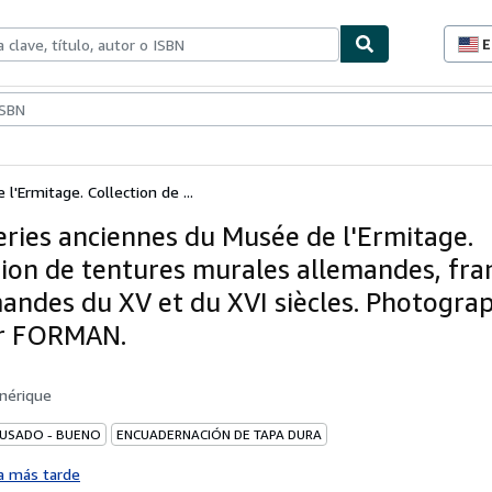
E
P
d
c
ionismo
Vendedores
Comenzar a vender
d
s
'Ermitage. Collection de ...
eries anciennes du Musée de l'Ermitage.
tion de tentures murales allemandes, fra
mandes du XV et du XVI siècles. Photogra
r FORMAN.
nérique
 USADO - BUENO
ENCUADERNACIÓN DE TAPA DURA
a más tarde