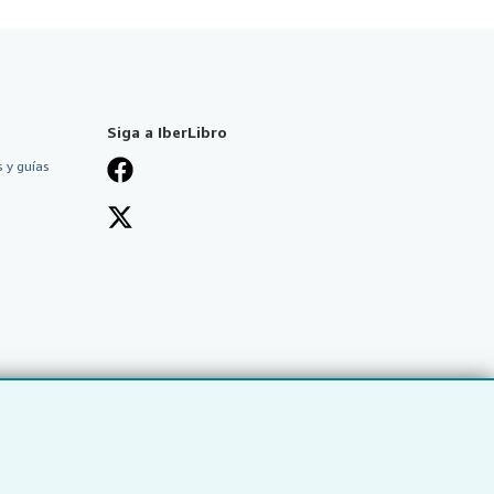
Siga a IberLibro
 y guías