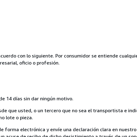
acuerdo con lo siguiente. Por consumidor se entiende cualqui
esarial, oficio o profesión.
de 14 días sin dar ningún motivo.
sde que usted, o un tercero que no sea el transportista e ind
mo lote o pieza.
de forma electrónica y envíe una declaración clara en nuestro
un acuse de recibo de dicho desistimiento a través de un sop