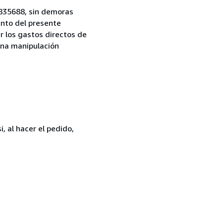
5835688, sin demoras
ento del presente
r los gastos directos de
una manipulación
, al hacer el pedido,