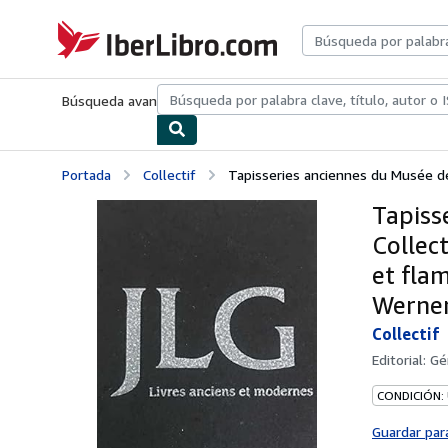
Pasar al contenido principal
IberLibro.com
Búsqueda avanzada
Colecciones
Libros antiguos
Arte y colecc
Portada
Collectif
Tapisseries anciennes du Musée de l
Tapiss
Collec
et fla
Werne
Collectif
Editorial:
Gé
CONDICIÓN:
Guardar par