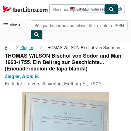
Pasar al contenido principal
IberLibro.com
EUR
Iniciar sesión
Preferencias
de
compra
Menú
del
sitio.
Mi cuenta
Portada
Ziegler, Alois B.
THOMAS WILSON Bischof von Sodor und Man 1663-1755. Ein Beitrag ...
THOMAS WILSON Bischof von Sodor und Man
Consultar mis pedidos
1663-1755. Ein Beitrag zur Geschichte...
Búsqueda avanzada
(Encuadernación de tapa blanda)
Ziegler, Alois B.
Colecciones
Editorial:
Universitätsverlag, Freiburg S.,, 1972
Libros antiguos
Arte y coleccionismo
Vendedores
Comenzar a vender
Ayuda