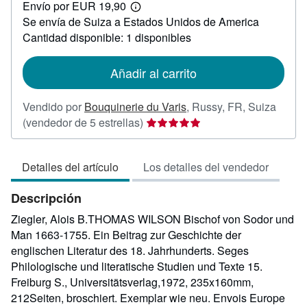
Envío por EUR 19,90
24,40
Más
Se envía de Suiza a Estados Unidos de America
información
sobre
Cantidad disponible: 1 disponibles
las
tarifas
de
Añadir al carrito
envío
Vendido por
Bouquinerie du Varis
,
Russy, FR, Suiza
Calificación
(vendedor de 5 estrellas)
del
vendedor:
Detalles del artículo
Los detalles del vendedor
5
de
Descripción
5
estrellas
Ziegler, Alois B.THOMAS WILSON Bischof von Sodor und
Man 1663-1755. Ein Beitrag zur Geschichte der
englischen Literatur des 18. Jahrhunderts. Seges
Philologische und literatische Studien und Texte 15.
Freiburg S., Universitätsverlag,1972, 235x160mm,
212Seiten, broschiert. Exemplar wie neu. Envois Europe