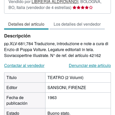
Vendido por
LIBRERIA ALDROVANDI
,
BOLOGNA,
Calificación
BO, Italia
(vendedor de 4 estrellas)
del
vendedor:
Detalles del artículo
Los detalles del vendedor
4
de
Descripción
5
estrellas
pp.XLV-681;784 Traduzione, introduzione e note a cura di
Enzio di Poppa Volture. Legature editoriali in tela.
Sovracopertine illustrate.
N° de ref. del artículo 42162
Contactar al vendedor
Denunciar este artículo
Título
TEATRO (2 Volumi)
Editor
SANSONI, FIRENZE
Fecha de
1963
publicación
Estado
Buono stato.