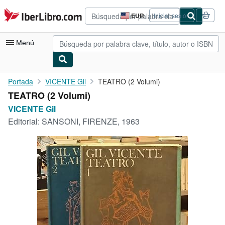
Pasar al contenido principal
IberLibro.com
EUR
Iniciar sesión
Preferencias
de
compra
Menú
del
sitio.
Mi cuenta
Portada
VICENTE Gil
TEATRO (2 Volumi)
TEATRO (2 Volumi)
Consultar mis pedidos
VICENTE Gil
Búsqueda avanzada
Editorial:
SANSONI, FIRENZE, 1963
Colecciones
Libros antiguos
Arte y coleccionismo
Vendedores
Comenzar a vender
Ayuda