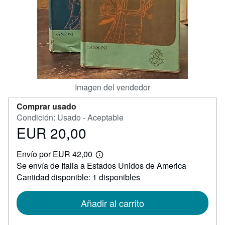
CERRAR
Imagen del vendedor
Comprar usado
Condición: Usado - Aceptable
EUR 20,00
Precio
EUR
Envío por EUR 42,00
20,00
Más
Se envía de Italia a Estados Unidos de America
información
sobre
Cantidad disponible: 1 disponibles
las
tarifas
de
Añadir al carrito
envío