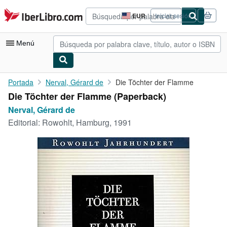
Pasar al contenido principal
IberLibro.com
EUR
Iniciar sesión
Preferencias
de
compra
Menú
del
sitio.
Mi cuenta
Portada
Nerval, Gérard de
Die Töchter der Flamme
Die Töchter der Flamme (Paperback)
Consultar mis pedidos
Nerval, Gérard de
Búsqueda avanzada
Editorial:
Rowohlt, Hamburg, 1991
Colecciones
Libros antiguos
Arte y coleccionismo
Vendedores
Comenzar a vender
Ayuda