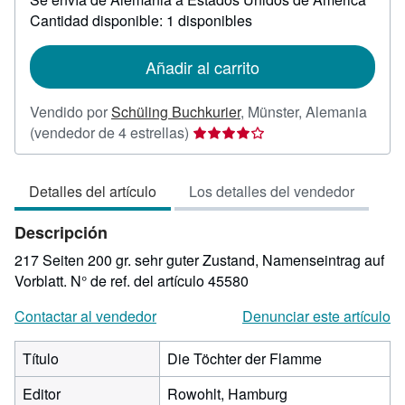
sobre
Cantidad disponible: 1 disponibles
las
tarifas
de
Añadir al carrito
envío
Vendido por
Schüling Buchkurier
,
Münster, Alemania
Calificación
(vendedor de 4 estrellas)
del
vendedor:
Detalles del artículo
Los detalles del vendedor
4
de
Descripción
5
estrellas
217 Seiten 200 gr. sehr guter Zustand, Namenseintrag auf
Vorblatt.
N° de ref. del artículo 45580
Contactar al vendedor
Denunciar este artículo
Título
Die Töchter der Flamme
Editor
Rowohlt, Hamburg