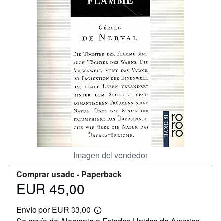
CERRAR
Imagen del vendedor
Comprar usado -
Paperback
EUR 45,00
Precio
EUR
Envío por EUR 33,00
45,00
Más
Se envía de Alemania a Estados Unidos de America
información