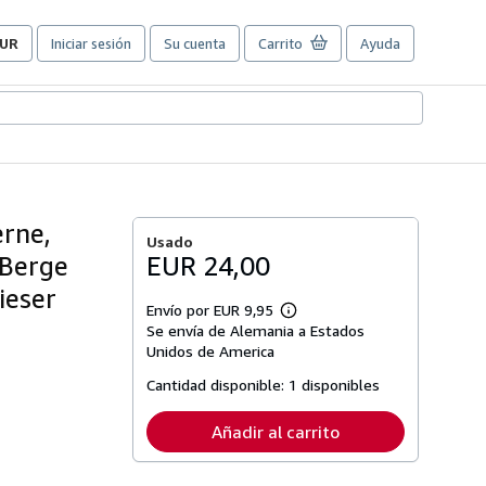
UR
Iniciar sesión
Su cuenta
Carrito
Ayuda
referencias
e
ompra
el
itio.
erne,
Usado
 Berge
EUR 24,00
ieser
Envío por EUR 9,95
Más
Se envía de Alemania a Estados
información
sobre
Unidos de America
las
tarifas
Cantidad disponible:
1 disponibles
de
envío
Añadir al carrito