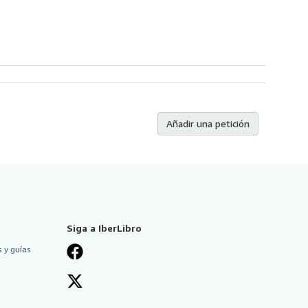
Añadir una petición
Siga a IberLibro
 y guías