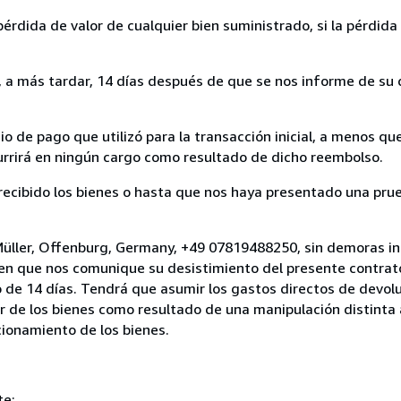
rdida de valor de cualquier bien suministrado, si la pérdida 
a más tardar, 14 días después de que se nos informe de su d
 de pago que utilizó para la transacción inicial, a menos q
currirá en ningún cargo como resultado de dicho reembolso.
cibido los bienes o hasta que nos haya presentado una prue
Müller, Offenburg, Germany, +49 07819488250, sin demoras in
 en que nos comunique su desistimiento del presente contrato
 de 14 días. Tendrá que asumir los gastos directos de devolu
r de los bienes como resultado de una manipulación distinta 
ncionamiento de los bienes.
te: