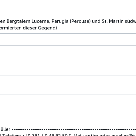
n Bergtälern Lucerne, Perugia (Perouse) und St. Martin süd
ormierten dieser Gegend)
er -----------------------------------------------------------
Telefon: +49 781 / 9 48 82 50 E-Mail: antiquariat.mueller@t