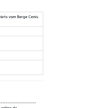
wärts vom Berge Cenis.
---------------------
-online.de