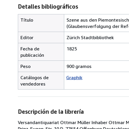
Detalles bibliográficos
Título
Szene aus den Piemontesische
(Glaubensverfolgung der Ref
Editor
Zürich Stadtbibliothek
Fecha de
1825
publicación
Peso
900 gramos
Catálogos de
Graphik
vendedores
Descripción de la librería
Versandantiquariat Ottmar Müller Inhaber Ottmar Müll
Prinz-Eugen-Str. 10 D-77654 Offenburg Deutschland 