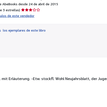
e AbeBooks desde 24 de abril de 2015
Calificación
e 3 estrellas)
del
ículos de este vendedor
vendedor:
3
de
os
los ejemplares de este libro
5
estrellas
. mit Erläuterung. -Etw. stockfl. Wohl Neujahrsblatt, der Jug