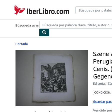
Pasar al contenido principal
IberLibro.com
Búsqueda avanzada
Colecciones
Libros antiguos
Arte y colecc
Portada
Szene 
Perugi
Cenis.
Gegen
Editorial:
Zü
CONDICIÓN:
Guardar par
Vendido po