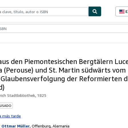
E
P
d
c
ionismo
Vendedores
Comenzar a vender
d
s
aus den Piemontesischen Bergtälern Luc
a (Perouse) und St. Martin südwärts vom
 (Glaubensverfolgung der Reformierten d
d)
rich Stadtbibliothek, 1825
 USADO
a más tarde
r
Ottmar Müller
,
Offenburg, Alemania