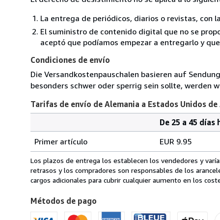
La entrega de periódicos, diarios o revistas, con l
El suministro de contenido digital que no se propo
aceptó que podíamos empezar a entregarlo y que n
Condiciones de envío
Die Versandkostenpauschalen basieren auf Sendungen
besonders schwer oder sperrig sein sollte, werden wi
Tarifas de envío de Alemania a Estados Unidos de
De 25 a 45 días 
Cantidad
Tarifas
del
Primer artículo
EUR 9.95
pedido
de
envío
Los plazos de entrega los establecen los vendedores y varían
de
retrasos y los compradores son responsables de los arancel
Alemania
cargos adicionales para cubrir cualquier aumento en los coste
a
Métodos de pago
Estados
Unidos