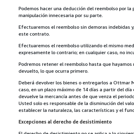
Podemos hacer una deducción del reembolso por la pé
manipulación innecesaria por su parte.
Efectuaremos el reembolso sin demoras indebidas y, 
este contrato.
Efectuaremos el reembolso utilizando el mismo medio
expresamente lo contrario; en cualquier caso, no in
Podremos retener el reembolso hasta que hayamos re
devuelto, lo que ocurra primero.
Deberá devolver los bienes o entregarlos a Ottmar 
caso, en un plazo máximo de 14 días a partir del día
devuelve la mercancía antes de que venza el periodo
Usted solo es responsable de la disminución del valo
establecer la naturaleza, las características y el fu
Excepciones al derecho de desistimiento
El derecho de desistimiento no se aplica a lo siguien