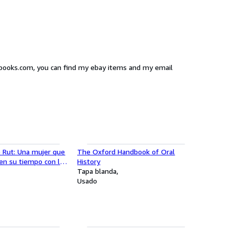
ilbooks.com, you can find my ebay items and my email
e Rut: Una mujer que
The Oxford Handbook of Oral
en su tiempo con la
History
ios (Spanish Edition)
Tapa blanda
Usado