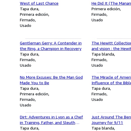
West of Last Chance
He Did It (The Manan
Tapa dura
Primera edición
Primera edición
Firmado
Firmado
Usado
Usado
Gentleman Gerry: A Contender in
The Hewitt Collectio
the Ring, a Champion in Recovery
and vision : the Hewit
Tapa dura
African-American art
Tapa blanda
Firmado
Firmado
Usado
Usado
No More Excuses: Be the Man God
The Miracle of Ameri
Made You to Be
Influence of the Bibl
Tapa dura
Founding History & Pr
Tapa dura
Primera edición
the United States fo
Firmado
Firmado
Every Belief (3rd ed)
Usado
Usado
Dirt: Adventures in Lyon as a Chef
Just Around The Ben
in Training, Father, and Sleuth
Journey for 9/11
Looking for the Secret of French
Tapa dura
Tapa blanda