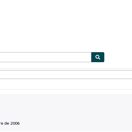
ionismo
Vendedores
Comenzar a vender
re de 2006