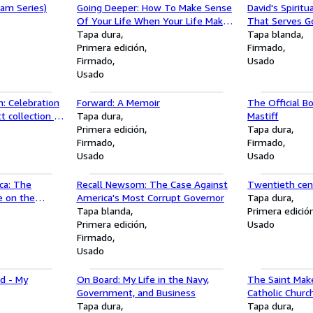
am Series)
Going Deeper: How To Make Sense
David's Spiritu
Of Your Life When Your Life Makes
That Serves G
No Sense
Tapa dura
Tapa blanda
Primera edición
Firmado
Firmado
Usado
Usado
n: Celebration
Forward: A Memoir
The Official B
t collection of
Tapa dura
Mastiff
Primera edición
Tapa dura
Firmado
Firmado
Usado
Usado
ca: The
Recall Newsom: The Case Against
Twentieth cen
e on the
America's Most Corrupt Governor
Tapa dura
inciples of
Tapa blanda
Primera edició
r a People of
Primera edición
Usado
Firmado
Usado
d - My
On Board: My Life in the Navy,
The Saint Make
Government, and Business
Catholic Chur
Tapa dura
Hero Inspired 
Tapa dura