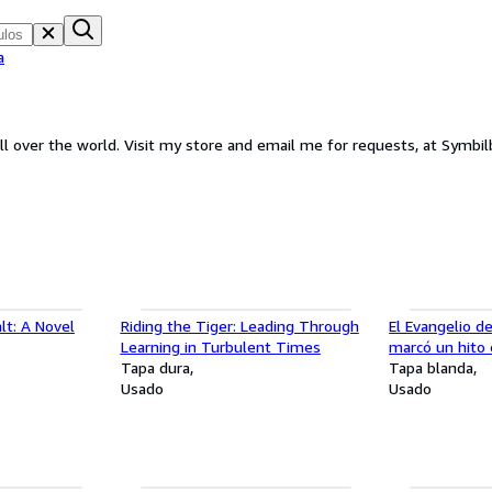
a
all over the world. Visit my store and email me for requests, at Symb
lt: A Novel
Riding the Tiger: Leading Through
El Evangelio d
Learning in Turbulent Times
marcó un hito 
Tapa dura
bendición de D
Tapa blanda
Usado
Usado