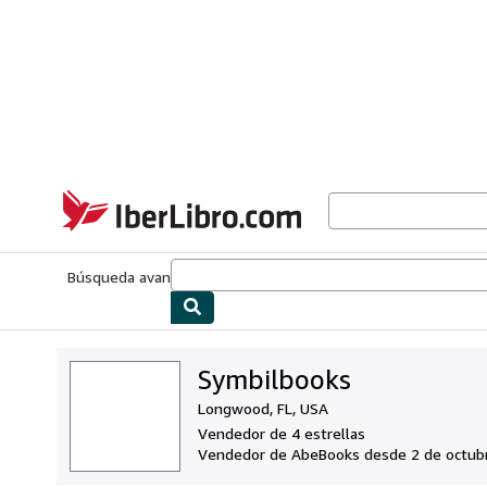
Pasar al contenido principal
IberLibro.com
Búsqueda avanzada
Colecciones
Libros antiguos
Arte y colecc
Symbilbooks
Longwood, FL, USA
Vendedor de 4 estrellas
Vendedor de AbeBooks desde 2 de octub