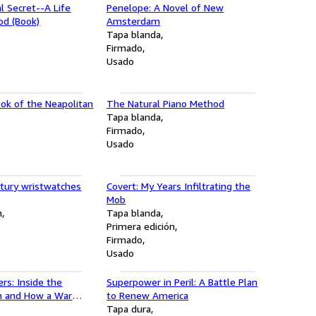
al Secret--A Life
Penelope: A Novel of New
od (Book)
Amsterdam
Tapa blanda
Firmado
Usado
ook of the Neapolitan
The Natural Piano Method
Tapa blanda
Firmado
Usado
tury wristwatches
Covert: My Years Infiltrating the
Mob
n
Tapa blanda
Primera edición
Firmado
Usado
rs: Inside the
Superpower in Peril: A Battle Plan
ch and How a War
to Renew America
a Journey of Faith
Tapa dura