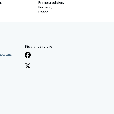
n
Primera edición
Firmado
Usado
Siga a IberLibro
 y guías