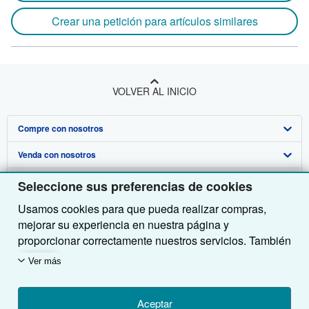
Crear una petición para artículos similares
VOLVER AL INICIO
Compre con nosotros
Venda con nosotros
Búsqueda avanzada
Sobre nosotros
Colecciones
Comenzar a vender
Seleccione sus preferencias de cookies
Usamos cookies para que pueda realizar compras,
Obtener Ayuda
Mi cuenta
Únase a nuestro programa de afiliados
Sobre IberLibro
mejorar su experiencia en nuestra página y
Otras compañías de AbeBooks
Mis pedidos
Recomiende un vendedor
Medios
Preguntas frecuentes y guías
proporcionar correctamente nuestros servicios. También
utilizamos cookies para comprender el modo en que los
Siga a IberLibro
Ver carrito
Empleo
Atención al Cliente
AbeBooks.com
Ver más
clientes utilizan nuestros servicios (por ejemplo,
midiendo las visitas al sitio) y así poder realizar
Política de Privacidad
AbeBooks.co.uk
mejoras. Si está de acuerdo, también utilizaremos
Aceptar