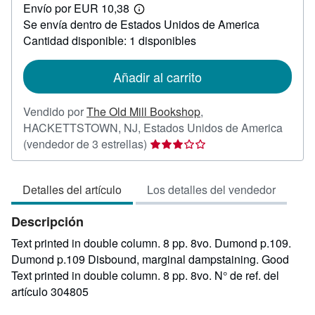
Envío por EUR 10,38
44,55
Más
Se envía dentro de Estados Unidos de America
información
sobre
Cantidad disponible: 1 disponibles
las
tarifas
de
Añadir al carrito
envío
Vendido por
The Old Mill Bookshop
,
HACKETTSTOWN, NJ, Estados Unidos de America
Calificación
(vendedor de 3 estrellas)
del
vendedor:
Detalles del artículo
Los detalles del vendedor
3
de
Descripción
5
estrellas
Text printed in double column. 8 pp. 8vo. Dumond p.109.
Dumond p.109 Disbound, marginal dampstaining. Good
Text printed in double column. 8 pp. 8vo.
N° de ref. del
artículo 304805