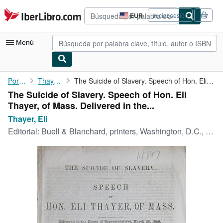
Pasar al contenido principal
IberLibro.com
EUR
Iniciar sesión
Preferencias
de
compra
Menú
del
sitio.
Mi cuenta
Portada
Thayer, Eli
The Suicide of Slavery. Speech of Hon. Eli Thayer, of Mass. ...
The Suicide of Slavery. Speech of Hon. Eli
Consultar mis pedidos
Thayer, of Mass. Delivered in the...
Búsqueda avanzada
Thayer, Eli
Editorial:
Buell & Blanchard, printers, Washington, D.C., 1858
Colecciones
Libros antiguos
Arte y coleccionismo
Vendedores
Comenzar a vender
Ayuda