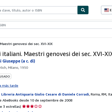
E
P
d
c
ionismo
Vendedores
Comenzar a vender
d
s
. Maestri genovesi dei sec. XVI-XIX
 italiani. Maestri genovesi dei sec. XVI-XI
 Giuseppe (a c. di)
rlich, Milano, 1950
 USADO
a más tarde
r
Libreria Antiquaria Giulio Cesare di Daniele Corradi
,
Roma, RM, Ita
e AbeBooks desde 10 de septiembre de 2008
Calificación
e 3 estrellas)
del