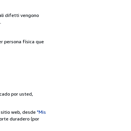
ali difetti vengono
.
er persona física que
icado por usted,
 sitio web, desde
"Mis
orte duradero (por