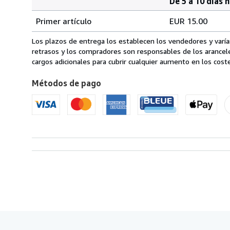
De 5 a 10 días 
Cantidad
Tarifas
del
Primer artículo
EUR 15.00
pedido
de
envío
Los plazos de entrega los establecen los vendedores y varían
de
retrasos y los compradores son responsables de los arancel
Italia
cargos adicionales para cubrir cualquier aumento en los coste
a
Métodos de pago
Estados
Unidos
de
America