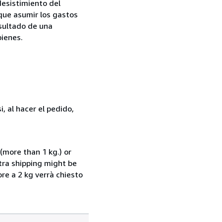
desistimiento del
 que asumir los gastos
esultado de una
bienes.
, al hacer el pedido,
(more than 1 kg.) or
xtra shipping might be
ore a 2 kg verrà chiesto