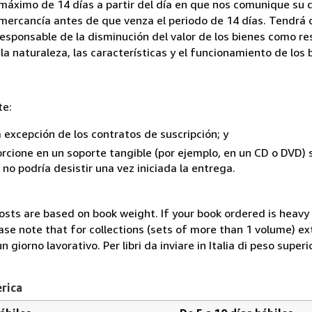
 máximo de 14 días a partir del día en que nos comunique su 
a mercancía antes de que venza el periodo de 14 días. Tendrá
responsable de la disminución del valor de los bienes como r
la naturaleza, las características y el funcionamiento de los 
te:
a excepción de los contratos de suscripción; y
rcione en un soporte tangible (por ejemplo, en un CD o DVD) si
o podría desistir una vez iniciada la entrega.
costs are based on book weight. If your book ordered is heavy 
ase note that for collections (sets of more than 1 volume) e
giorno lavorativo. Per libri da inviare in Italia di peso superi
erica