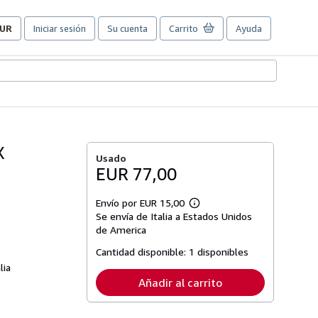
UR
Iniciar sesión
Su cuenta
Carrito
Ayuda
referencias
e
ompra
el
itio.
X
Usado
EUR 77,00
Envío por EUR 15,00
Más
Se envía de Italia a Estados Unidos
información
sobre
de America
las
tarifas
Cantidad disponible:
1 disponibles
de
lia
envío
Añadir al carrito