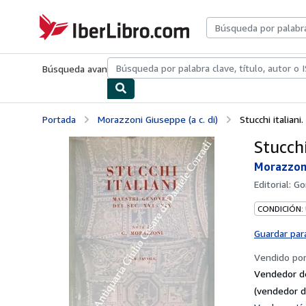
Pasar al contenido principal
IberLibro.com
Búsqueda avanzada
Colecciones
Libros antiguos
Arte y colecc
Portada
Morazzoni Giuseppe (a c. di)
Stucchi italiani
Stucchi
Morazzoni
Editorial:
Go
CONDICIÓN:
Guardar par
Vendido po
Vendedor d
(vendedor d