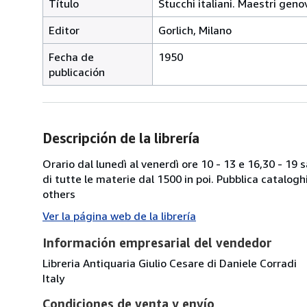
Título
Stucchi italiani. Maestri geno
Editor
Gorlich, Milano
Fecha de
1950
publicación
Descripción de la librería
Orario dal lunedì al venerdì ore 10 - 13 e 16,30 - 19
di tutte le materie dal 1500 in poi. Pubblica catalogh
others
Ver la página web de la librería
Información empresarial del vendedor
Libreria Antiquaria Giulio Cesare di Daniele Corradi
Italy
Condiciones de venta y envío