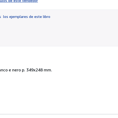
ículos de este vendedor
vendedor:
3
de
os
los ejemplares de este libro
5
estrellas
ianco e nero p. 349x248 mm.