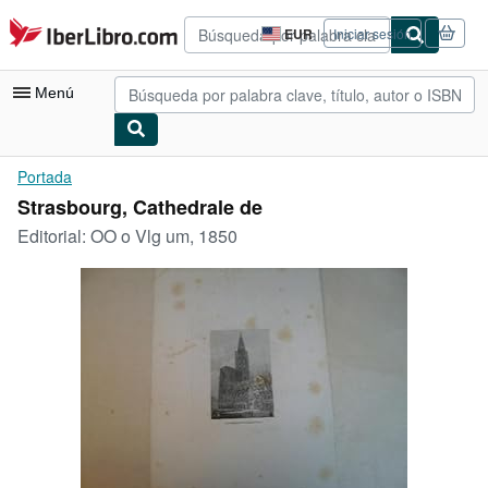
Pasar al contenido principal
IberLibro.com
EUR
Iniciar sesión
Preferencias
de
compra
Menú
del
sitio.
Mi cuenta
Portada
Strasbourg, Cathedrale de
Consultar mis pedidos
Editorial:
OO o Vlg um, 1850
Búsqueda avanzada
Colecciones
Libros antiguos
Arte y coleccionismo
Vendedores
Comenzar a vender
Ayuda