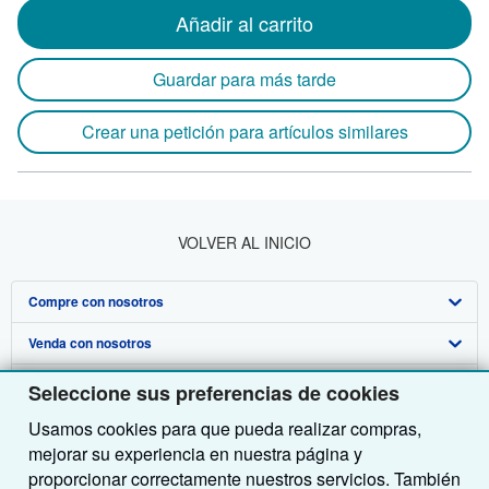
Añadir al carrito
Guardar para más tarde
Crear una petición para artículos similares
VOLVER AL INICIO
Compre con nosotros
Venda con nosotros
Búsqueda avanzada
Sobre nosotros
Colecciones
Comenzar a vender
Seleccione sus preferencias de cookies
Usamos cookies para que pueda realizar compras,
Obtener Ayuda
Mi cuenta
Únase a nuestro programa de afiliados
Sobre IberLibro
mejorar su experiencia en nuestra página y
Otras compañías de AbeBooks
Mis pedidos
Recomiende un vendedor
Medios
Preguntas frecuentes y guías
proporcionar correctamente nuestros servicios. También