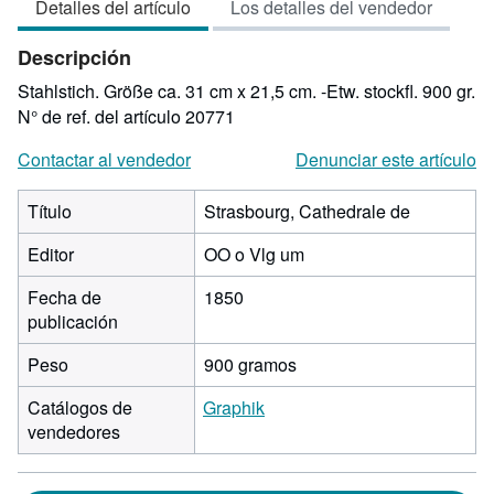
Detalles del artículo
Los detalles del vendedor
3
de
Descripción
5
estrellas
Stahlstich. Größe ca. 31 cm x 21,5 cm. -Etw. stockfl. 900 gr.
N° de ref. del artículo 20771
Contactar al vendedor
Denunciar este artículo
Título
Strasbourg, Cathedrale de
Editor
OO o Vlg um
Fecha de
1850
publicación
Peso
900 gramos
Catálogos de
Graphik
vendedores