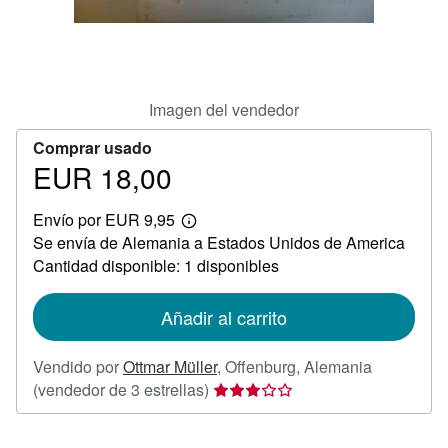
CERRAR
Imagen del vendedor
Comprar usado
EUR 18,00
Precio
EUR
Envío por EUR 9,95
18,00
Más
Se envía de Alemania a Estados Unidos de America
información
sobre
Cantidad disponible: 1 disponibles
las
tarifas
de
Añadir al carrito
envío
Vendido por
Ottmar Müller
,
Offenburg, Alemania
Calificación
(vendedor de 3 estrellas)
del
vendedor: