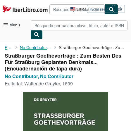
Pasar al contenido principal
IberLibro.com
EUR
Iniciar sesión
Preferencias
de
compra
Menú
del
sitio.
Mi cuenta
Portada
No Contributor, No Contributor
Straßburger Goethevorträge : Zum Besten Des Für Straßburg ...
Straßburger Goethevorträge : Zum Besten Des
Consultar mis pedidos
Für Straßburg Geplanten Denkmals...
Búsqueda avanzada
(Encuadernación de tapa dura)
No Contributor, No Contributor
Colecciones
Editorial:
Walter de Gruyter, 1899
Libros antiguos
Arte y coleccionismo
Vendedores
Comenzar a vender
Ayuda