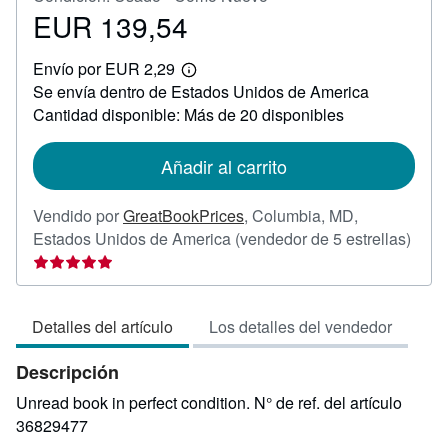
EUR 139,54
Precio
EUR
Envío por EUR 2,29
139,54
Más
Se envía dentro de Estados Unidos de America
información
sobre
Cantidad disponible: Más de 20 disponibles
las
tarifas
de
Añadir al carrito
envío
Vendido por
GreatBookPrices
,
Columbia, MD,
Calif
Estados Unidos de America
(vendedor de 5 estrellas)
del
vend
5
Detalles del artículo
Los detalles del vendedor
de
5
Descripción
estre
Unread book in perfect condition.
N° de ref. del artículo
36829477