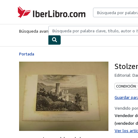
Pasar al contenido principal
IberLibro.com
Búsqueda avanzada
Colecciones
Libros antiguos
Arte y colecc
Portada
Stolzen
Editorial:
Da
CONDICIÓN:
Guardar par
Vendido po
Vendedor d
(vendedor d
Ver los art