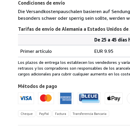
Condiciones de envío
Die Versandkostenpauschalen basieren auf Sendungen
besonders schwer oder sperrig sein sollte, werden wi
Tarifas de envío de Alemania a Estados Unidos de
De 25 a 45 días 
Cantidad
Tarifas
del
Primer artículo
EUR 9.95
pedido
de
envío
Los plazos de entrega los establecen los vendedores y varían
de
retrasos y los compradores son responsables de los arancel
Alemania
cargos adicionales para cubrir cualquier aumento en los coste
a
Métodos de pago
Estados
Unidos
de
America
Cheque
PayPal
Factura
Transferencia Bancaria