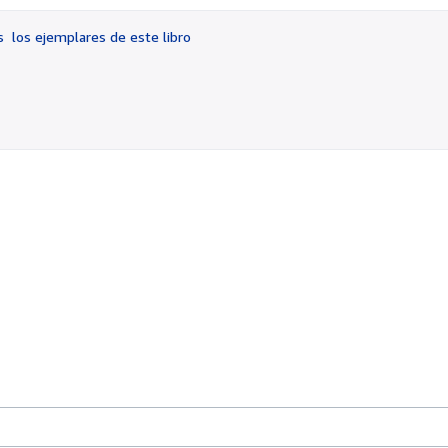
3
de
os
los ejemplares de este libro
5
estrellas