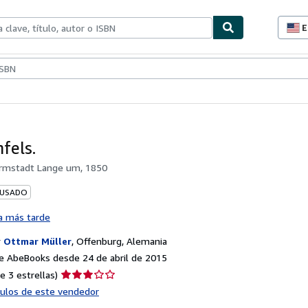
E
P
d
c
ionismo
Vendedores
Comenzar a vender
d
s
fels.
rmstadt Lange um, 1850
 USADO
a más tarde
r
Ottmar Müller
,
Offenburg, Alemania
e AbeBooks desde 24 de abril de 2015
Calificación
e 3 estrellas)
del
ículos de este vendedor
vendedor: