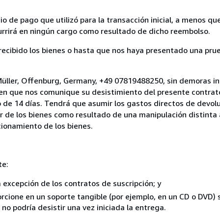
 de pago que utilizó para la transacción inicial, a menos q
currirá en ningún cargo como resultado de dicho reembolso.
cibido los bienes o hasta que nos haya presentado una prue
Müller, Offenburg, Germany, +49 07819488250, sin demoras in
 en que nos comunique su desistimiento del presente contrato
 de 14 días. Tendrá que asumir los gastos directos de devolu
r de los bienes como resultado de una manipulación distinta 
ncionamiento de los bienes.
te:
a excepción de los contratos de suscripción; y
rcione en un soporte tangible (por ejemplo, en un CD o DVD) si
o podría desistir una vez iniciada la entrega.