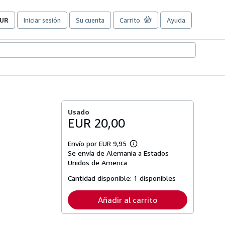
UR
Iniciar sesión
Su cuenta
Carrito
Ayuda
referencias
e
ompra
el
itio.
Usado
EUR 20,00
Envío por EUR 9,95
Más
Se envía de Alemania a Estados
información
sobre
Unidos de America
las
tarifas
Cantidad disponible:
1 disponibles
de
envío
Añadir al carrito