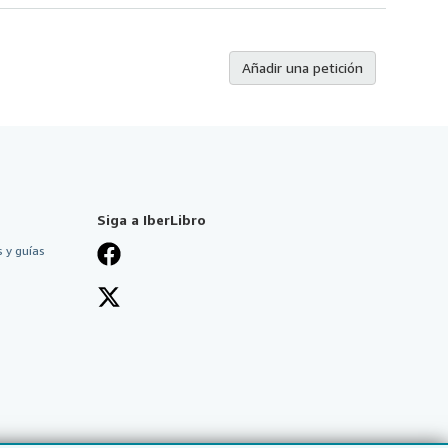
Añadir una petición
Siga a IberLibro
 y guías