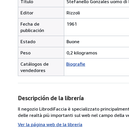
Título
Stefanello Gonzales uomo di
Editor
Rizzoli
Fecha de
1961
publicación
Estado
Buone
Peso
0,2 kilogramos
Catálogos de
Biografie
vendedores
Descripción de la librería
Il negozio LibrodiFaccia è specializzato principalmen
delle realtà più importanti sul web nel campo della ve
Ver la página web de la librería