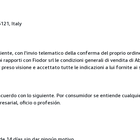
121, Italy
liente, con l'invio telematico della conferma del proprio ordi
i rapporti con Fiodor srl le condizioni generali di vendita di
 preso visione e accettato tutte le indicazioni a lui fornite a
acuerdo con lo siguiente. Por consumidor se entiende cualqui
esarial, oficio o profesión.
de 14 días sin dar ningún motivo.