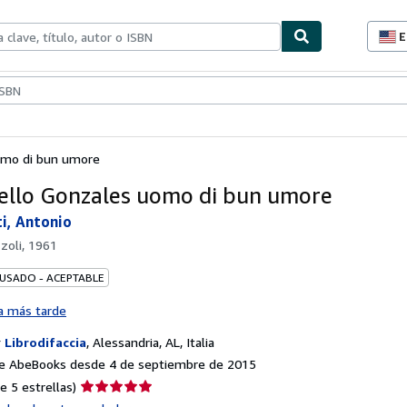
E
P
d
c
ionismo
Vendedores
Comenzar a vender
d
s
omo di bun umore
ello Gonzales uomo di bun umore
i, Antonio
zzoli, 1961
 USADO - ACEPTABLE
a más tarde
r
Librodifaccia
,
Alessandria, AL, Italia
e AbeBooks desde 4 de septiembre de 2015
Calificación
e 5 estrellas)
del