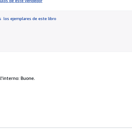
ículos de este vendedor
vendedor:
5
de
os
los ejemplares de este libro
5
estrellas
l'interno: Buone.