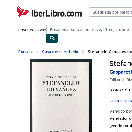
Pasar al contenido principal
IberLibro.com
Búsqueda avanzada
Colecciones
Libros antiguos
Arte y colecc
Portada
Gasparetti, Antonio
Stefanello Gonzales u
Stefan
Gasparett
Editorial:
Ri
CONDICIÓN:
Guardar par
Vendido po
Vendedor d
(vendedor d