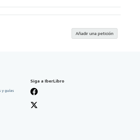
Añadir una petición
Siga a IberLibro
 y guías