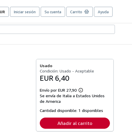
UR
Iniciar sesión
Su cuenta
Carrito
Ayuda
referencias
e
ompra
el
itio.
Usado
Condición: Usado - Aceptable
EUR 6,40
Envío por EUR 27,90
Más
Se envía de Italia a Estados Unidos
información
sobre
de America
las
tarifas
Cantidad disponible:
1 disponibles
de
envío
Añadir al carrito