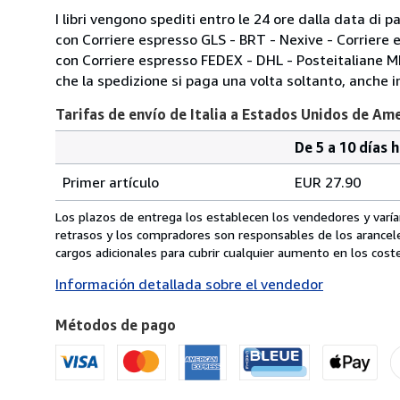
I libri vengono spediti entro le 24 ore dalla data d
con Corriere espresso GLS - BRT - Nexive - Corriere
con Corriere espresso FEDEX - DHL - Posteitaliane 
che la spedizione si paga una volta soltanto, anche in
Tarifas de envío de Italia a Estados Unidos de Am
De 5 a 10 días 
Cantidad
Tarifas
del
Primer artículo
EUR 27.90
pedido
de
envío
Los plazos de entrega los establecen los vendedores y varían
de
retrasos y los compradores son responsables de los arancel
Italia
cargos adicionales para cubrir cualquier aumento en los coste
a
Información detallada sobre el vendedor
Estados
Unidos
Métodos de pago
de
America