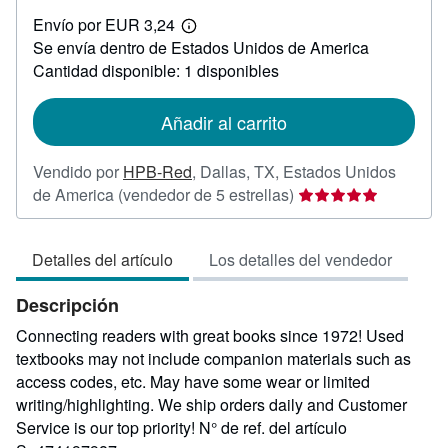
EUR
Envío por EUR 3,24
17,90
Más
Se envía dentro de Estados Unidos de America
información
sobre
Cantidad disponible: 1 disponibles
las
tarifas
de
Añadir al carrito
envío
Vendido por
HPB-Red
,
Dallas, TX, Estados Unidos
Calificación
de America
(vendedor de 5 estrellas)
del
vendedor:
Detalles del artículo
Los detalles del vendedor
5
de
Descripción
5
estrellas
Connecting readers with great books since 1972! Used
textbooks may not include companion materials such as
access codes, etc. May have some wear or limited
writing/highlighting. We ship orders daily and Customer
Service is our top priority!
N° de ref. del artículo