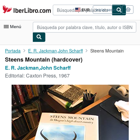
Pasar al contenido principal
IberLibro.com
EUR
Iniciar sesión
Preferencias
de
compra
Menú
del
sitio.
Mi cuenta
Portada
E. R. Jackman,John Scharff
Steens Mountain
Steens Mountain (hardcover)
Consultar mis pedidos
E. R. Jackman,John Scharff
Búsqueda avanzada
Editorial:
Caxton Press, 1967
Colecciones
Libros antiguos
Arte y coleccionismo
Vendedores
Comenzar a vender
Ayuda