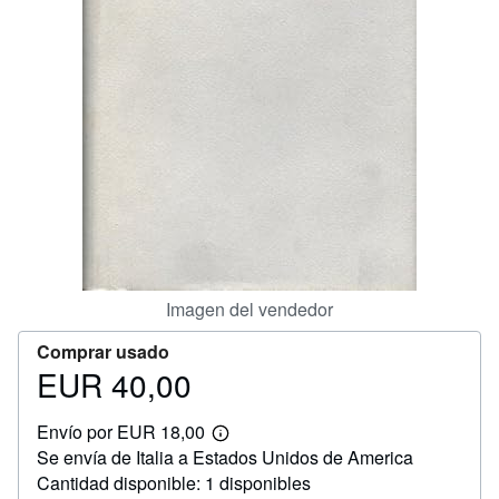
CERRAR
Imagen del vendedor
Comprar usado
EUR 40,00
Precio
EUR
Envío por EUR 18,00
40,00
Más
Se envía de Italia a Estados Unidos de America
información
sobre
Cantidad disponible: 1 disponibles
las