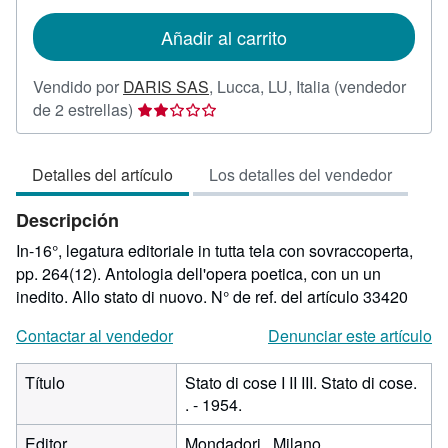
tarifas
de
Añadir al carrito
envío
Vendido por
DARIS SAS
,
Lucca, LU, Italia
(vendedor
Calificación
de 2 estrellas)
del
vendedor:
Detalles del artículo
Los detalles del vendedor
2
de
Descripción
5
estrellas
In-16°, legatura editoriale in tutta tela con sovraccoperta,
pp. 264(12). Antologia dell'opera poetica, con un un
inedito. Allo stato di nuovo.
N° de ref. del artículo 33420
Contactar al vendedor
Denunciar este artículo
Título
Stato di cose I II III. Stato di cose.
. - 1954.
Editor
Mondadori., Milano.