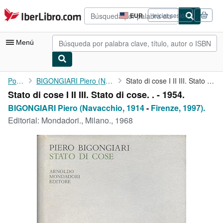
Pasar al contenido principal
IberLibro.com
EUR
Iniciar sesión
Preferencias
de
compra
Menú
del
sitio.
Mi cuenta
Portada
BIGONGIARI Piero (Navacchio, 1914
Stato di cose I II III. Stato di cose. . - 1954.
Stato di cose I II III. Stato di cose. . - 1954.
Consultar mis pedidos
BIGONGIARI Piero (Navacchio, 1914
-
Firenze, 1997).
Búsqueda avanzada
Editorial:
Mondadori., Milano., 1968
Colecciones
Libros antiguos
Arte y coleccionismo
Vendedores
Comenzar a vender
Ayuda