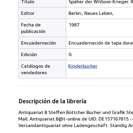
Título
Späher der Witbooi-Krieger.
Editor
Berlin:, Neues Leben,
Fecha de
1987
publicación
Encuadernación
Encuadernación de tapa dura
Edición
0.
Catálogos de
Kinderbücher
vendedores
Descripción de la librería
Antiquariat B Steffen Böttcher Bücher und Grafik S
Mail: Antiquariat.B@t-online.de UID: DE157167815 ----
Versandantiquariat ohne Ladengeschäft. Ständig An