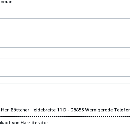
 Roman.
teffen Böttcher Heidebreite 11 D - 38855 Wernigerode Telef
--------------------------------------------------------------
kauf von Harzliteratur