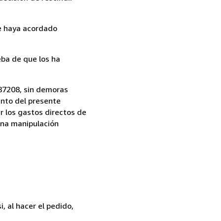
ue haya acordado
ba de que los ha
687208, sin demoras
ento del presente
r los gastos directos de
una manipulación
, al hacer el pedido,