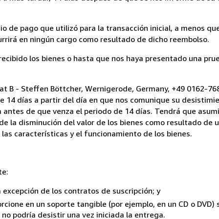
 de pago que utilizó para la transacción inicial, a menos q
currirá en ningún cargo como resultado de dicho reembolso.
cibido los bienes o hasta que nos haya presentado una prue
riat B - Steffen Böttcher, Wernigerode, Germany, +49 0162-7
e 14 días a partir del día en que nos comunique su desistimi
a antes de que venza el periodo de 14 días. Tendrá que asumi
 de la disminución del valor de los bienes como resultado de 
 las características y el funcionamiento de los bienes.
te:
a excepción de los contratos de suscripción; y
rcione en un soporte tangible (por ejemplo, en un CD o DVD) si
o podría desistir una vez iniciada la entrega.