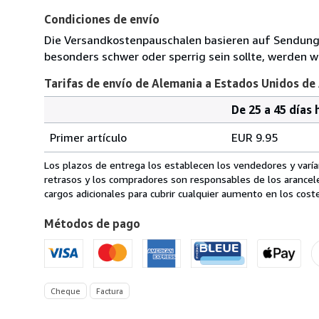
Condiciones de envío
Die Versandkostenpauschalen basieren auf Sendungen
besonders schwer oder sperrig sein sollte, werden wi
Tarifas de envío de Alemania a Estados Unidos de
De 25 a 45 días 
Cantidad
Tarifas
del
Primer artículo
EUR 9.95
pedido
de
envío
Los plazos de entrega los establecen los vendedores y varían
de
retrasos y los compradores son responsables de los arancel
Alemania
cargos adicionales para cubrir cualquier aumento en los coste
a
Métodos de pago
Estados
Unidos
de
America
Cheque
Factura