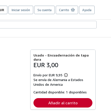
UR
Iniciar sesión
Su cuenta
Carrito
Ayuda
referencias
e
ompra
el
itio.
Usado -
Encuadernación de tapa
dura
EUR 3,00
Envío por EUR 9,95
Más
Se envía de Alemania a Estados
información
sobre
Unidos de America
las
tarifas
Cantidad disponible:
1 disponibles
de
envío
Añadir al carrito