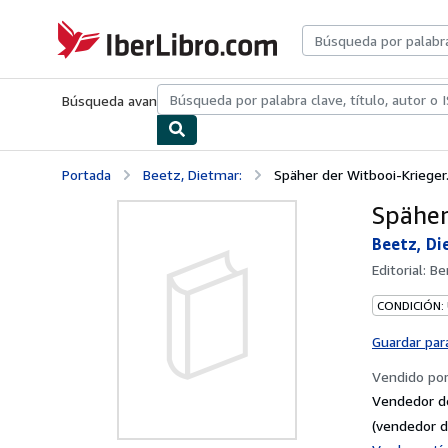
Pasar al contenido principal
IberLibro.com
Búsqueda avanzada
Colecciones
Libros antiguos
Arte y colecc
Portada
Beetz, Dietmar:
Späher der Witbooi-Krieger
Späher
Beetz, Di
Editorial:
Be
CONDICIÓN:
Guardar par
Vendido po
Vendedor d
(vendedor d