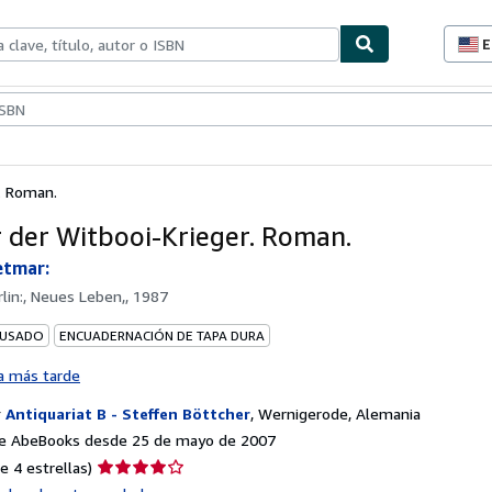
E
P
d
c
ionismo
Vendedores
Comenzar a vender
d
s
. Roman.
 der Witbooi-Krieger. Roman.
etmar:
rlin:, Neues Leben,, 1987
 USADO
ENCUADERNACIÓN DE TAPA DURA
a más tarde
r
Antiquariat B - Steffen Böttcher
,
Wernigerode, Alemania
e AbeBooks desde 25 de mayo de 2007
Calificación
e 4 estrellas)
del