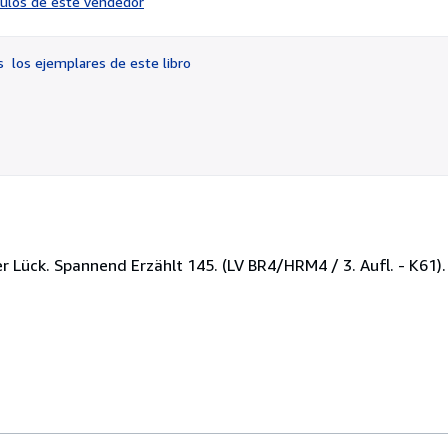
ículos de este vendedor
vendedor:
4
de
os
los ejemplares de este libro
5
estrellas
ther Lück. Spannend Erzählt 145. (LV BR4/HRM4 / 3. Aufl. - K61)