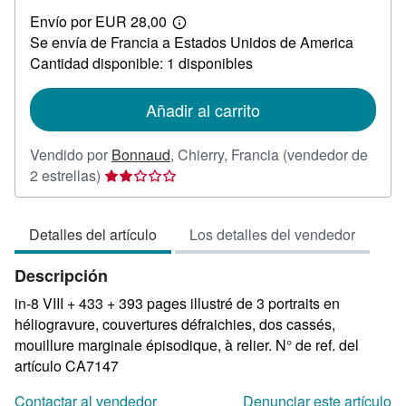
EUR
Envío por EUR 28,00
45,00
Más
Se envía de Francia a Estados Unidos de America
información
sobre
Cantidad disponible: 1 disponibles
las
tarifas
de
Añadir al carrito
envío
Vendido por
Bonnaud
,
Chierry, Francia
(vendedor de
Calificación
2 estrellas)
del
vendedor:
Detalles del artículo
Los detalles del vendedor
2
de
Descripción
5
estrellas
in-8 VIII + 433 + 393 pages illustré de 3 portraits en
héliogravure, couvertures défraichies, dos cassés,
mouillure marginale épisodique, à relier.
N° de ref. del
artículo CA7147
Contactar al vendedor
Denunciar este artículo