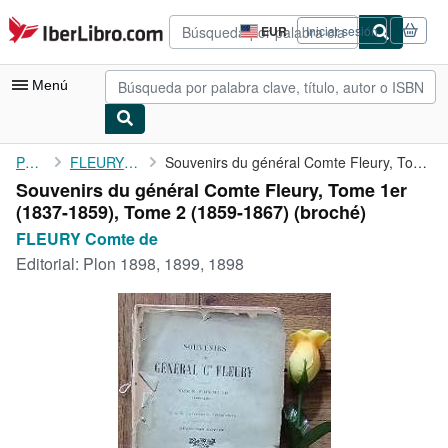
Pasar al contenido principal
IberLibro.com
EUR
Iniciar sesión
Preferencias
de
compra
Menú
del
sitio.
Mi cuenta
Portada
FLEURY Comte de
Souvenirs du général Comte Fleury, Tome 1er (1837-1859), Tome 2 ...
Souvenirs du général Comte Fleury, Tome 1er
Consultar mis pedidos
(1837-1859), Tome 2 (1859-1867) (broché)
Búsqueda avanzada
FLEURY Comte de
Editorial:
Plon 1898, 1899, 1898
Colecciones
Libros antiguos
Arte y coleccionismo
Vendedores
Comenzar a vender
Ayuda