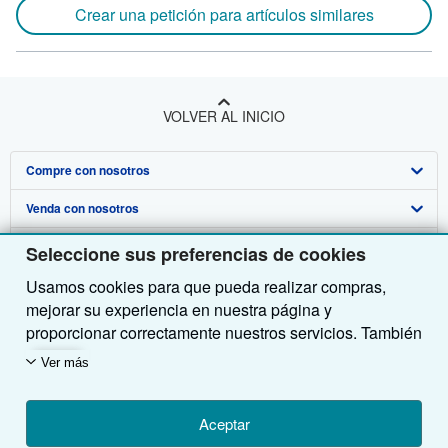
Crear una petición para artículos similares
VOLVER AL INICIO
Compre con nosotros
Venda con nosotros
Búsqueda avanzada
Sobre nosotros
Colecciones
Comenzar a vender
Seleccione sus preferencias de cookies
Usamos cookies para que pueda realizar compras,
Obtener Ayuda
Mi cuenta
Únase a nuestro programa de afiliados
Sobre IberLibro
mejorar su experiencia en nuestra página y
Otras compañías de AbeBooks
Mis pedidos
Recomiende un vendedor
Medios
Preguntas frecuentes y guías
proporcionar correctamente nuestros servicios. También
utilizamos cookies para comprender el modo en que los
Siga a IberLibro
Ver carrito
Empleo
Atención al Cliente
AbeBooks.com
Ver más
clientes utilizan nuestros servicios (por ejemplo,
midiendo las visitas al sitio) y así poder realizar
Política de Privacidad
AbeBooks.co.uk
mejoras. Si está de acuerdo, también utilizaremos
Aceptar
Preferencias de cookies
AbeBooks.de
cookies de terceros para mostrar contenido relevante