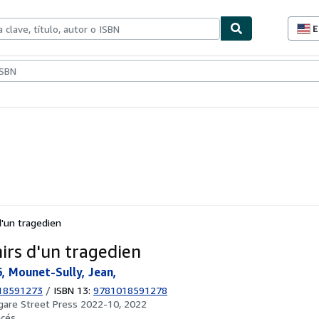
E
P
d
c
ionismo
Vendedores
Comenzar a vender
d
s
d'un tragedien
irs d'un tragedien
, Mounet-Sully, Jean,
18591273
/
ISBN 13:
9781018591278
gare Street Press 2022-10, 2022
ncés