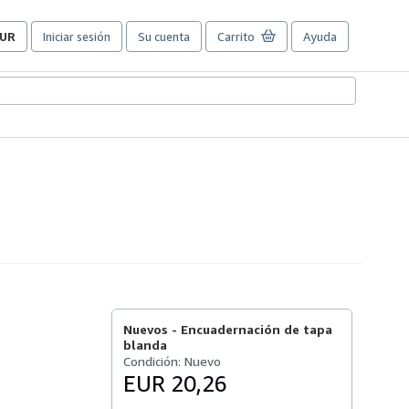
UR
Iniciar sesión
Su cuenta
Carrito
Ayuda
referencias
e
ompra
el
itio.
Nuevos -
Encuadernación de tapa
blanda
Condición: Nuevo
EUR 20,26