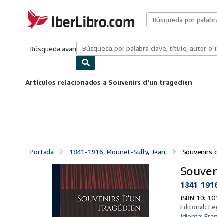
Pasar al contenido principal
IberLibro.com
Búsqueda avanzada
Colecciones
Libros antiguos
Arte y colecc
Artículos relacionados a Souvenirs d'un tragedien
Portada
1841-1916, Mounet-Sully, Jean,
Souvenirs 
Souven
1841-1916
ISBN 10:
10
Editorial:
Le
Idioma:
Fra