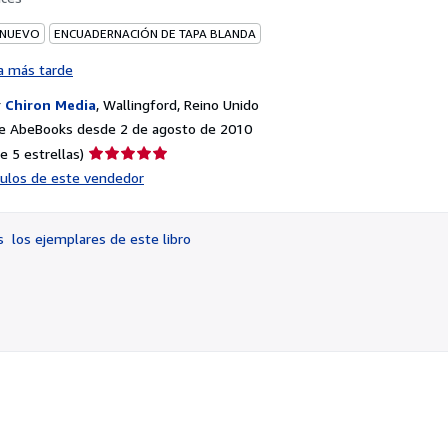
 NUEVO
ENCUADERNACIÓN DE TAPA BLANDA
a más tarde
r
Chiron Media
,
Wallingford, Reino Unido
e AbeBooks desde 2 de agosto de 2010
Calificación
e 5 estrellas)
del
ículos de este vendedor
vendedor:
5
de
os
los ejemplares de este libro
5
estrellas