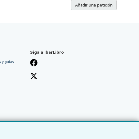
Añadir una petición
Siga a IberLibro
 y guías