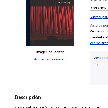
CONDICIÓN:
Guardar par
Vendido po
Vendedor d
(vendedor d
Ver los art
Imagen del editor
Ver tod
Aumentar la imagen
Descripción
N° de ref. del artículo 6666-IUK-9781018591278