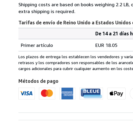
Shipping costs are based on books weighing 2.2 LB, o
extra shipping is required.
Tarifas de envío de Reino Unido a Estados Unidos
De 14 a 21 días 
Cantidad
Tarifas
del
Primer artículo
EUR 18.05
pedido
de
envío
Los plazos de entrega los establecen los vendedores y varían
de
retrasos y los compradores son responsables de los arancel
Reino
cargos adicionales para cubrir cualquier aumento en los coste
Unido
Métodos de pago
a
Estados
Unidos
de
America