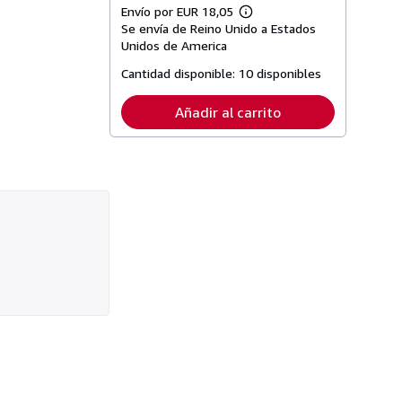
Envío por EUR 18,05
Más
Se envía de Reino Unido a Estados
información
sobre
Unidos de America
las
tarifas
Cantidad disponible:
10 disponibles
de
envío
Añadir al carrito