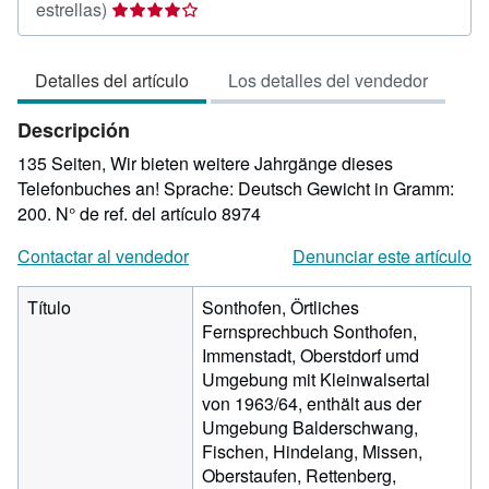
Calificación
estrellas)
del
vendedor:
Detalles del artículo
Los detalles del vendedor
4
de
Descripción
5
estrellas
135 Seiten, Wir bieten weitere Jahrgänge dieses
Telefonbuches an! Sprache: Deutsch Gewicht in Gramm:
200.
N° de ref. del artículo 8974
Contactar al vendedor
Denunciar este artículo
Título
Sonthofen, Örtliches
Fernsprechbuch Sonthofen,
Immenstadt, Oberstdorf umd
Umgebung mit Kleinwalsertal
von 1963/64, enthält aus der
Umgebung Balderschwang,
Fischen, Hindelang, Missen,
Oberstaufen, Rettenberg,