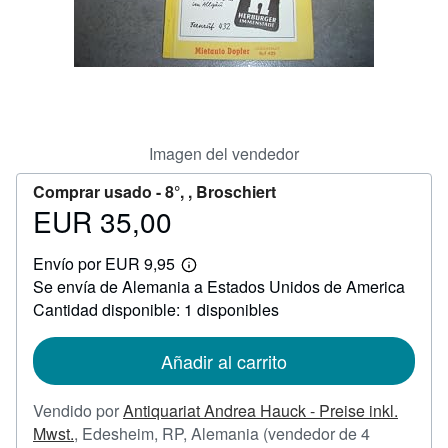
CERRAR
Imagen del vendedor
Comprar usado -
8°, , Broschiert
EUR 35,00
Precio
EUR
Envío por EUR 9,95
35,00
Más
Se envía de Alemania a Estados Unidos de America
información
sobre
Cantidad disponible: 1 disponibles
las
tarifas
de
Añadir al carrito
envío
Vendido por
Antiquariat Andrea Hauck - Preise inkl.
Mwst.
,
Edesheim, RP, Alemania
(vendedor de 4