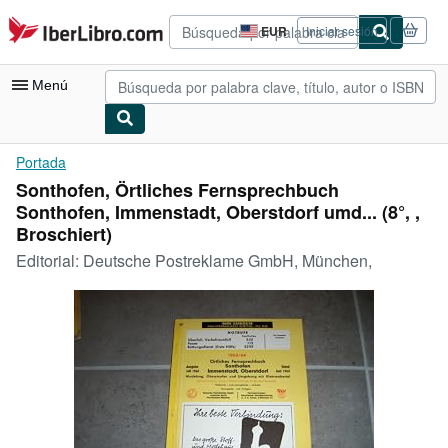
Pasar al contenido principal
IberLibro.com
EUR
Iniciar sesión
Preferencias
de
compra
Menú
del
sitio.
Mi cuenta
Portada
Sonthofen, Örtliches Fernsprechbuch
Consultar mis pedidos
Sonthofen, Immenstadt, Oberstdorf umd... (8°, ,
Búsqueda avanzada
Broschiert)
Editorial:
Deutsche Postreklame GmbH, München,
Colecciones
Libros antiguos
Arte y coleccionismo
Vendedores
Comenzar a vender
Ayuda