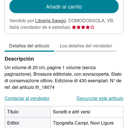
de
Añadir al carrito
envío
Vendido por
Libreria Swago
,
DOMODOSSOLA, VB,
Calificación
Italia
(vendedor de 4 estrellas)
del
vendedor:
Detalles del artículo
Los detalles del vendedor
4
de
Descripción
5
estrellas
Un volume di 20 cm, pagine 1 volume (senza
paginazione). Brossura editoriale, con sovracoperta. Stato
di conservazione ottimo. Edizione di 430 esemplari.
N° de
ref. del artículo th_18074
Contactar al vendedor
Denunciar este artículo
Título
Sonetti e altri versi
Editor
Tipografia Campi, Novi Ligure