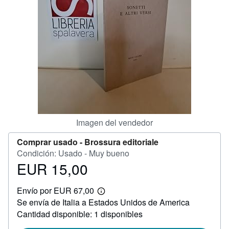
CERRAR
Imagen del vendedor
Comprar usado -
Brossura editoriale
Condición: Usado - Muy bueno
EUR 15,00
Precio
EUR
Envío por EUR 67,00
15,00
Más
Se envía de Italia a Estados Unidos de America
información
sobre
Cantidad disponible: 1 disponibles
las
tarifas