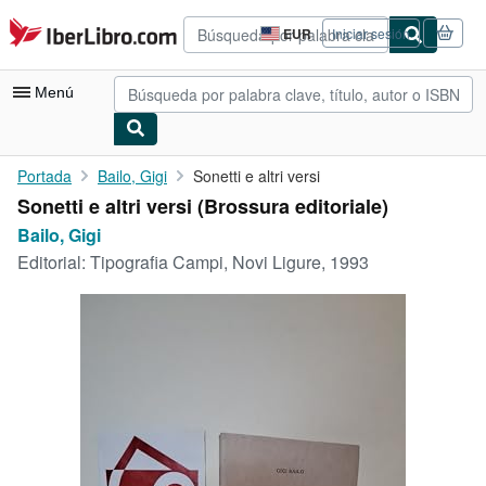
Pasar al contenido principal
IberLibro.com
EUR
Iniciar sesión
Preferencias
de
compra
Menú
del
sitio.
Mi cuenta
Portada
Bailo, Gigi
Sonetti e altri versi
Sonetti e altri versi (Brossura editoriale)
Consultar mis pedidos
Bailo, Gigi
Búsqueda avanzada
Editorial:
Tipografia Campi, Novi Ligure, 1993
Colecciones
Libros antiguos
Arte y coleccionismo
Vendedores
Comenzar a vender
Ayuda