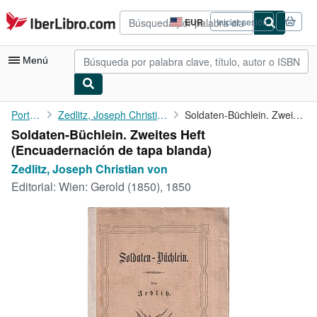
Pasar al contenido principal
IberLibro.com
EUR
Iniciar sesión
Preferencias
de
compra
Menú
del
sitio.
Mi cuenta
Portada
Zedlitz, Joseph Christian von
Soldaten-Büchlein. Zweites Heft
Soldaten-Büchlein. Zweites Heft
Consultar mis pedidos
(Encuadernación de tapa blanda)
Búsqueda avanzada
Zedlitz, Joseph Christian von
Editorial:
Wien: Gerold (1850), 1850
Colecciones
Libros antiguos
Arte y coleccionismo
Vendedores
Comenzar a vender
Ayuda