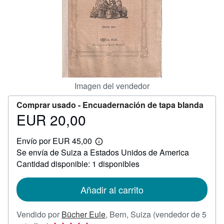
CERRAR
Imagen del vendedor
Comprar usado -
Encuadernación de tapa blanda
EUR 20,00
Precio
EUR
Envío por EUR 45,00
20,00
Más
Se envía de Suiza a Estados Unidos de America
información
sobre
Cantidad disponible: 1 disponibles
las
tarifas
de
Añadir al carrito
envío
Vendido por
Bücher Eule
,
Bern, Suiza
(vendedor de 5