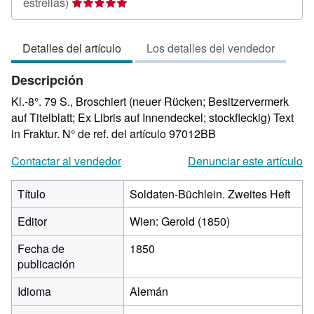
Calificación
estrellas)
del
vendedor:
Detalles del artículo
Los detalles del vendedor
5
de
Descripción
5
estrellas
Kl.-8°. 79 S., Broschiert (neuer Rücken; Besitzervermerk
auf Titelblatt; Ex Libris auf Innendeckel; stockfleckig) Text
in Fraktur.
N° de ref. del artículo 97012BB
Contactar al vendedor
Denunciar este artículo
Título
Soldaten-Büchlein. Zweites Heft
Editor
Wien: Gerold (1850)
Fecha de
1850
publicación
Idioma
Alemán