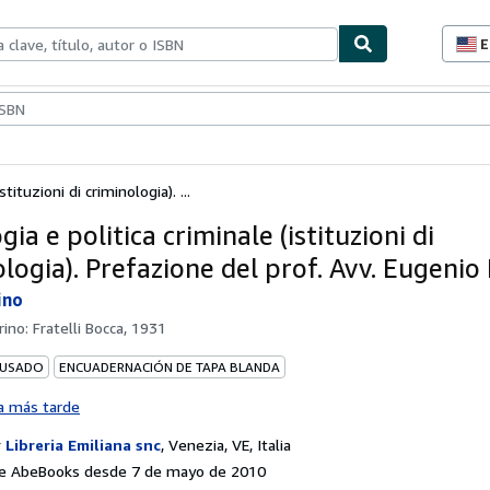
E
P
d
c
ionismo
Vendedores
Comenzar a vender
d
s
tituzioni di criminologia). ...
gia e politica criminale (istituzioni di
logia). Prefazione del prof. Avv. Eugenio 
ino
rino: Fratelli Bocca, 1931
 USADO
ENCUADERNACIÓN DE TAPA BLANDA
a más tarde
r
Libreria Emiliana snc
,
Venezia, VE, Italia
e AbeBooks desde 7 de mayo de 2010