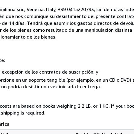
miliana snc, Venezia, Italy, +39 0415220793, sin demoras inde
 en que nos comunique su desistimiento del presente contrato
 de 14 días. Tendrá que asumir los gastos directos de devolu
r de los bienes como resultado de una manipulación distinta 
ncionamiento de los bienes.
te:
a excepción de los contratos de suscripción; y
rcione en un soporte tangible (por ejemplo, en un CD o DVD) si
o podría desistir una vez iniciada la entrega.
costs are based on books weighing 2.2 LB, or 1 KG. If your boo
shipping is required.
erica