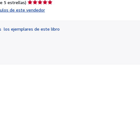
Calificación
e 5 estrellas)
del
ículos de este vendedor
vendedor:
5
de
os
los ejemplares de este libro
5
estrellas