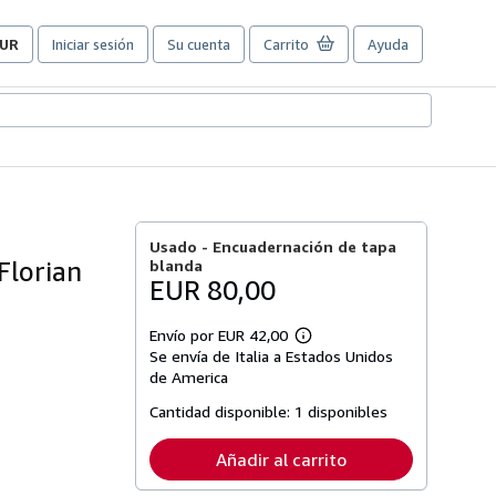
UR
Iniciar sesión
Su cuenta
Carrito
Ayuda
referencias
e
ompra
el
itio.
Usado -
Encuadernación de tapa
Florian
blanda
EUR 80,00
Envío por EUR 42,00
Más
Se envía de Italia a Estados Unidos
información
sobre
de America
las
tarifas
Cantidad disponible:
1 disponibles
de
envío
Añadir al carrito