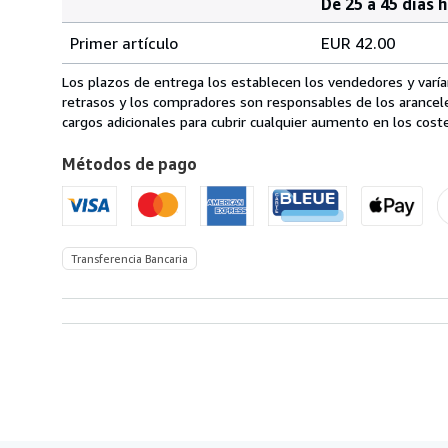
De 25 a 45 días 
Cantidad
Tarifas
del
Primer artículo
EUR 42.00
pedido
de
envío
Los plazos de entrega los establecen los vendedores y varían
de
retrasos y los compradores son responsables de los arancel
Italia
cargos adicionales para cubrir cualquier aumento en los coste
a
Métodos de pago
Estados
Unidos
de
America
Transferencia Bancaria