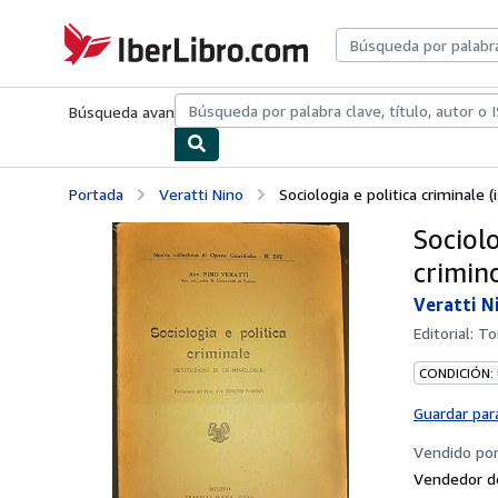
Pasar al contenido principal
IberLibro.com
Búsqueda avanzada
Colecciones
Libros antiguos
Arte y colecc
Portada
Veratti Nino
Sociologia e politica criminale (is
Sociolo
crimino
Veratti N
Editorial:
To
CONDICIÓN:
Guardar par
Vendido po
Vendedor d