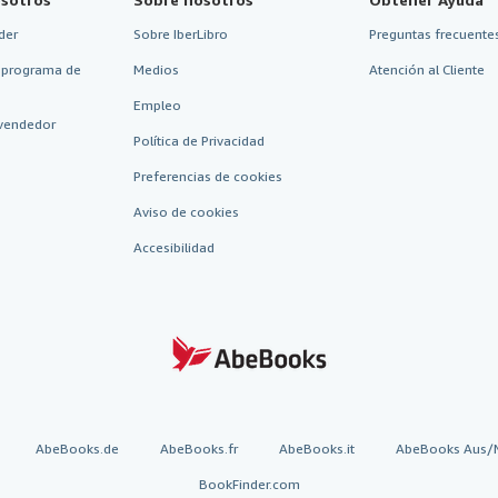
der
Sobre IberLibro
Preguntas frecuentes
 programa de
Medios
Atención al Cliente
Empleo
vendedor
Política de Privacidad
Preferencias de cookies
Aviso de cookies
Accesibilidad
AbeBooks.de
AbeBooks.fr
AbeBooks.it
AbeBooks Aus/
BookFinder.com