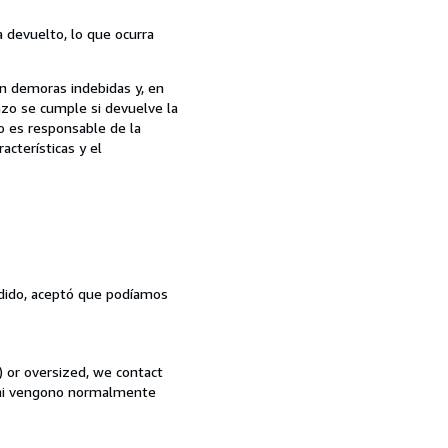
 devuelto, lo que ocurra
in demoras indebidas y, en
azo se cumple si devuelve la
o es responsable de la
acterísticas y el
pedido, aceptó que podíamos
) or oversized, we contact
rdini vengono normalmente