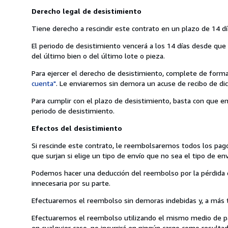
Derecho legal de desistimiento
Tiene derecho a rescindir este contrato en un plazo de 14 dí
El periodo de desistimiento vencerá a los 14 días desde que u
del último bien o del último lote o pieza.
Para ejercer el derecho de desistimiento, complete de forma
cuenta"
. Le enviaremos sin demora un acuse de recibo de dic
Para cumplir con el plazo de desistimiento, basta con que en
periodo de desistimiento.
Efectos del desistimiento
Si rescinde este contrato, le reembolsaremos todos los pago
que surjan si elige un tipo de envío que no sea el tipo de 
Podemos hacer una deducción del reembolso por la pérdida de
innecesaria por su parte.
Efectuaremos el reembolso sin demoras indebidas y, a más ta
Efectuaremos el reembolso utilizando el mismo medio de pago
en cualquier caso, no incurrirá en ningún cargo como result