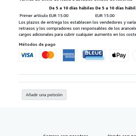
De 5 a 10 días hábiles
De 5 a 10 días hábi
Cantidad
Tarifas
Primer artículo
EUR 15.00
EUR 15.00
del
de
pedido
Los plazos de entrega los establecen los vendedores y varían
envío
retrasos y los compradores son responsables de los arancel
de
cargos adicionales para cubrir cualquier aumento en los coste
Italia
a
Métodos de pago
Estados
Unidos
de
America
Añadir una petición
Compre con nosotros
Venda con no