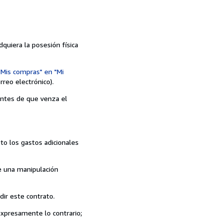
quiera la posesión física
"Mis compras" en "Mi
reo electrónico).
 antes de que venza el
to los gastos adicionales
de una manipulación
ir este contrato.
expresamente lo contrario;