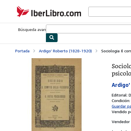
Pasar al contenido principal
IberLibro.com
Búsqueda avanzada
Colecciones
Libros antiguos
Arte y colecc
Portada
Ardigo' Roberto (1828-1920)
Sociologia Il com
Sociolo
psicol
Ardigo'
Editorial:
D
Condición
Guardar p
Vendido p
Vendedor 