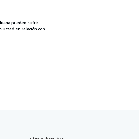
aduana pueden sufrir
n usted en relación con
Siga a IberLibro