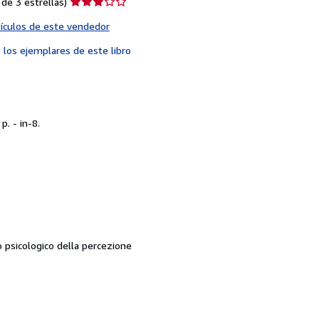
Calificación
de 3 estrellas)
del
tículos de este vendedor
vendedor:
3
s
los ejemplares de este libro
de
5
estrellas
. - in-8.
to psicologico della percezione