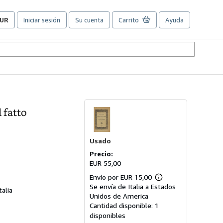
UR
Iniciar sesión
Su cuenta
Carrito
Ayuda
referencias
e
ompra
el
itio.
l fatto
Usado
Precio:
EUR 55,00
Envío por EUR 15,00
Más
Se envía de Italia a Estados
información
alia
sobre
Unidos de America
las
Cantidad disponible:
1
tarifas
disponibles
de