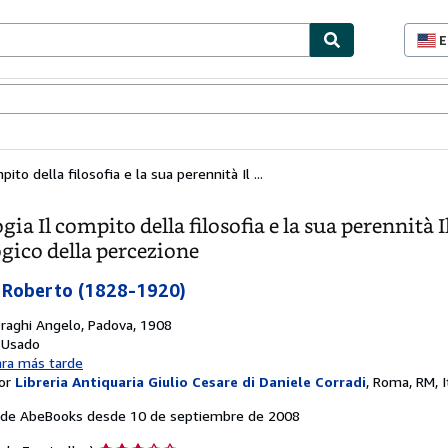
E
P
d
c
ionismo
Vendedores
Comenzar a vender
d
s
pito della filosofia e la sua perennità Il ...
gia Il compito della filosofia e la sua perennità I
ogico della percezione
 Roberto (1828-1920)
raghi Angelo, Padova, 1908
: Usado
ara más tarde
or
Libreria Antiquaria Giulio Cesare di Daniele Corradi
,
Roma, RM, It
de AbeBooks desde 10 de septiembre de 2008