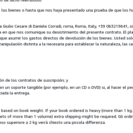
los bienes o hasta que nos haya presentado una prueba de que los ha
a Giulio Cesare di Daniele Corradi, roma, Roma, Italy, +39 063219641, s
día en que nos comunique su desistimiento del presente contrato. El pl
que asumir los gastos directos de devolución de los bienes. Usted sol
ipulación distinta a la necesaria para establecer la naturaleza, las car
ión de los contratos de suscripción; y
en un soporte tangible (por ejemplo, en un CD o DVD) si, al hacer el 
ciada la entrega.
e based on book weight. If your book ordered is heavy (more than 1 kg.
 (sets of more than 1 volume) extra shipping might be required. Gli o
i peso superiore a 2 kg verrà chiesto una piccola differenza.