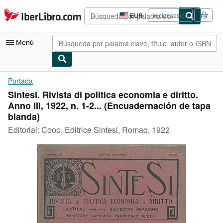
Pasar al contenido principal
IberLibro.com
EUR
Iniciar sesión
Preferencias
de
compra
Menú
del
sitio.
Mi cuenta
Portada
Sintesi. Rivista di politica economia e diritto.
Consultar mis pedidos
Anno III, 1922, n. 1-2... (Encuadernación de tapa
Búsqueda avanzada
blanda)
Editorial:
Coop. Editrice Sintesi, Romaq, 1922
Colecciones
Libros antiguos
Arte y coleccionismo
Vendedores
Comenzar a vender
Ayuda