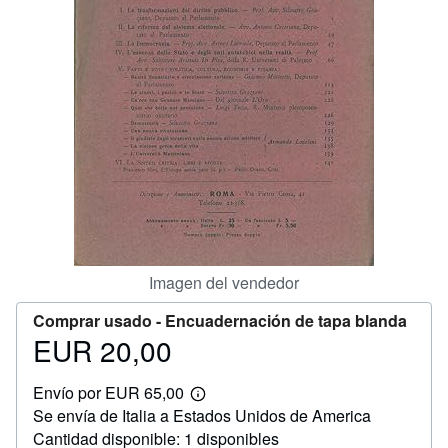
CERRAR
Imagen del vendedor
Comprar usado -
Encuadernación de tapa blanda
EUR 20,00
Precio
EUR
Envío por EUR 65,00
20,00
Más
Se envía de Italia a Estados Unidos de America
información
sobre
Cantidad disponible: 1 disponibles
las