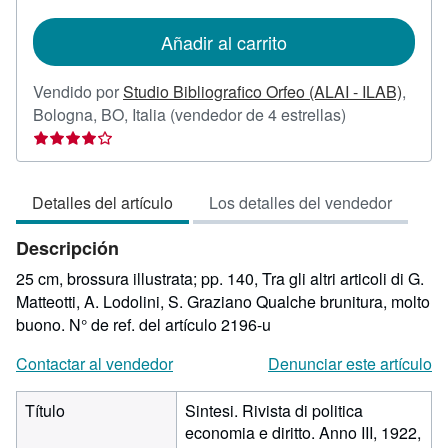
tarifas
de
Añadir al carrito
envío
Vendido por
Studio Bibliografico Orfeo (ALAI - ILAB)
,
Calificación
Bologna, BO, Italia
(vendedor de 4 estrellas)
del
vendedor:
4
Detalles del artículo
Los detalles del vendedor
de
5
Descripción
estrellas
25 cm, brossura illustrata; pp. 140, Tra gli altri articoli di G.
Matteotti, A. Lodolini, S. Graziano Qualche brunitura, molto
buono.
N° de ref. del artículo 2196-u
Contactar al vendedor
Denunciar este artículo
Título
Sintesi. Rivista di politica
economia e diritto. Anno III, 1922,