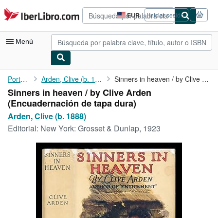
Pasar al contenido principal
IberLibro.com
EUR
Iniciar sesión
Preferencias
de
compra
Menú
del
sitio.
Mi cuenta
Portada
Arden, Clive (b. 1888)
Sinners in heaven / by Clive Arden
Sinners in heaven / by Clive Arden
Consultar mis pedidos
(Encuadernación de tapa dura)
Búsqueda avanzada
Arden, Clive (b. 1888)
Editorial:
New York: Grosset & Dunlap, 1923
Colecciones
Libros antiguos
Arte y coleccionismo
Vendedores
Comenzar a vender
Ayuda