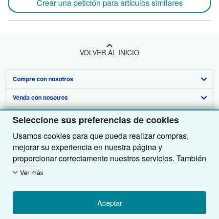
Crear una petición para artículos similares
VOLVER AL INICIO
Compre con nosotros
Venda con nosotros
Búsqueda avanzada
Sobre nosotros
Colecciones
Comenzar a vender
Seleccione sus preferencias de cookies
Usamos cookies para que pueda realizar compras,
Obtener Ayuda
Mi cuenta
Únase a nuestro programa de afiliados
Sobre IberLibro
mejorar su experiencia en nuestra página y
Otras compañías de AbeBooks
Mis pedidos
Recomiende un vendedor
Medios
Preguntas frecuentes y guías
proporcionar correctamente nuestros servicios. También
utilizamos cookies para comprender el modo en que los
Siga a IberLibro
Ver carrito
Empleo
Atención al Cliente
AbeBooks.com
Ver más
clientes utilizan nuestros servicios (por ejemplo,
midiendo las visitas al sitio) y así poder realizar
Política de Privacidad
AbeBooks.co.uk
mejoras. Si está de acuerdo, también utilizaremos
Aceptar
Preferencias de cookies
AbeBooks.de
cookies de terceros para mostrar contenido relevante