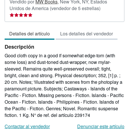
Vendido por
MW Books
,
New York, NY, Estados
Calificación
Unidos de America
(vendedor de 5 estrellas)
del
vendedor:
5
Detalles del artículo
Los detalles del vendedor
de
5
Descripción
estrellas
Good cloth copy in a good if somewhat edge-torn (with
some loss) and dust-toned dust-wrapper, now mylar-
sleeved. Remains quite well-preserved overall; tight,
bright, clean and strong. Physical description; 352, [1] p. ;
20 cm. Notes; 'illustrated with scenes from the photoplay a
paramount picture. Subjects; Castaways - Islands of the
Pacific - Fiction. Missing persons - Fiction. Islands - Pacific
Ocean - Fiction. Islands - Philippines - Fiction. Islands of
the Pacific - Fiction. Genres; Novel. Romantic suspense
fiction. 1 Kg.
N° de ref. del artículo 239174
Contactar al vendedor
Denunciar este artículo