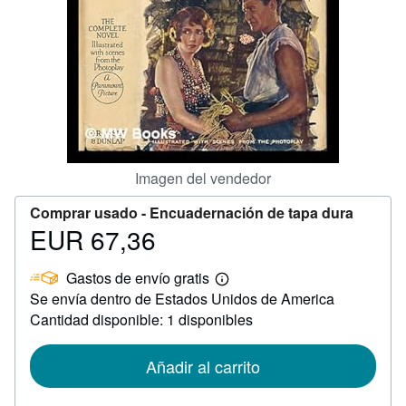
CERRAR
Imagen del vendedor
Comprar usado -
Encuadernación de tapa dura
EUR 67,36
Precio
EUR
Gastos de envío gratis
67,36
Más
Se envía dentro de Estados Unidos de America
información
sobre
Cantidad disponible: 1 disponibles
las
tarifas
de
Añadir al carrito
envío