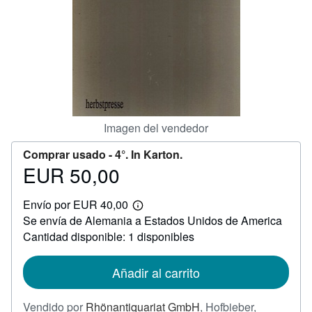
CERRAR
Imagen del vendedor
Comprar usado -
4°. In Karton.
EUR 50,00
Precio
EUR
Envío por EUR 40,00
50,00
Más
Se envía de Alemania a Estados Unidos de America
información
sobre
Cantidad disponible: 1 disponibles
las
tarifas
de
Añadir al carrito
envío
Vendido por
Rhönantiquariat GmbH
,
Hofbieber,