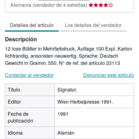
Calificación
Alemania
(vendedor de 4 estrellas)
del
vendedor:
Detalles del artículo
Los detalles del vendedor
4
de
Descripción
5
estrellas
12 lose Blätter in Mehrfarbdruck, Auflage 100 Expl. Karton
lichtrandig, ansonsten neuwertig. Sprache: Deutsch
Gewicht in Gramm: 550.
N° de ref. del artículo 23113
Contactar al vendedor
Denunciar este artículo
Título
Signatur.
Editor
Wien Herbstpresse 1991.
Fecha de
1991
publicación
Idioma
Alemán