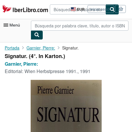
Pasar al contenido principal
IberLibro.com
EUR
Iniciar sesión
Preferencias
de
compra
Menú
del
sitio.
Mi cuenta
Portada
Garnier, Pierre:
Signatur.
Signatur. (4°. In Karton.)
Consultar mis pedidos
Garnier, Pierre:
Búsqueda avanzada
Editorial:
Wien Herbstpresse 1991., 1991
Colecciones
Libros antiguos
Arte y coleccionismo
Vendedores
Comenzar a vender
Ayuda