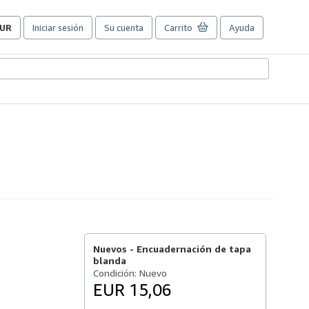
UR
Iniciar sesión
Su cuenta
Carrito
Ayuda
referencias
e
ompra
el
itio.
Nuevos -
Encuadernación de tapa
blanda
Condición: Nuevo
EUR 15,06