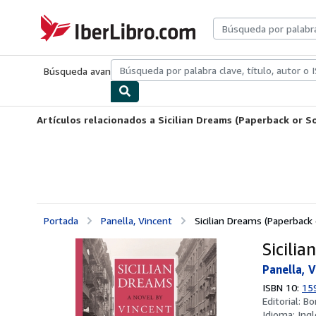
Pasar al contenido principal
IberLibro.com
Búsqueda avanzada
Colecciones
Libros antiguos
Arte y colecc
Artículos relacionados a Sicilian Dreams (Paperback or S
Portada
Panella, Vincent
Sicilian Dreams (Paperback 
Sicili
Panella, 
ISBN 10:
15
Editorial:
Bo
Idioma:
Ingl