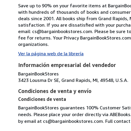
Save up to 90% on your favorite items at BargainBoo
with hundreds of thousands of books and consumer g
deals since 2001. All books ship from Grand Rapids
satisfaction. If you are dissatisfied with your purc
email: cs@bargainbookstores.com. Please be sure to
fee for returns. Your Privacy BargainBookStores.com
organizations.
Ver la página web de la librería
Información empresarial del vendedor
BargainBookStores
3423 Lousma Dr SE, Grand Rapids, MI, 49548, U.S.A.
Condiciones de venta y envío
Condiciones de venta
BargainBookStores guarantees 100% Customer Satisf
needs. Please place your order directly via ABEBoo
by email at cs@bargainbookstores.com. Full contact 