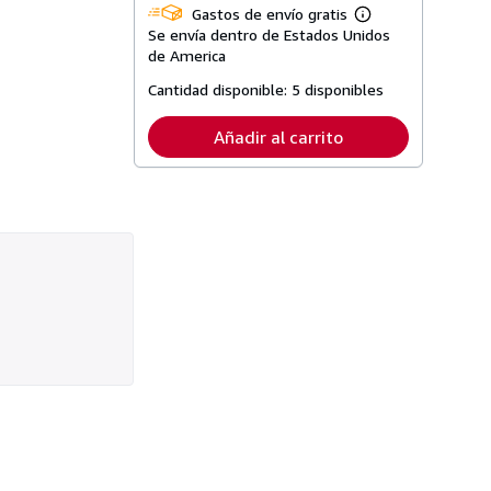
Gastos de envío gratis
Más
Se envía dentro de Estados Unidos
información
sobre
de America
las
tarifas
Cantidad disponible:
5 disponibles
de
envío
Añadir al carrito