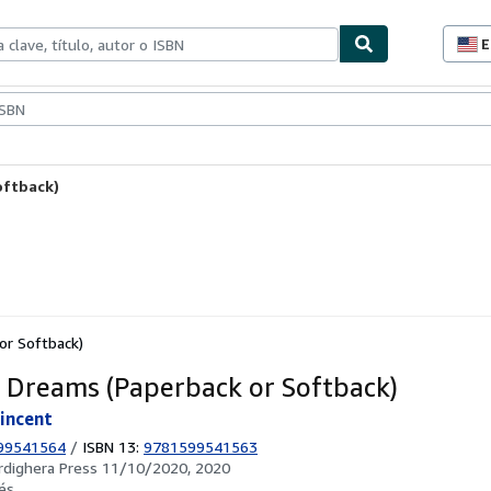
E
P
d
c
ionismo
Vendedores
Comenzar a vender
d
s
oftback)
or Softback)
an Dreams (Paperback or Softback)
Vincent
99541564
/
ISBN 13:
9781599541563
rdighera Press 11/10/2020, 2020
és