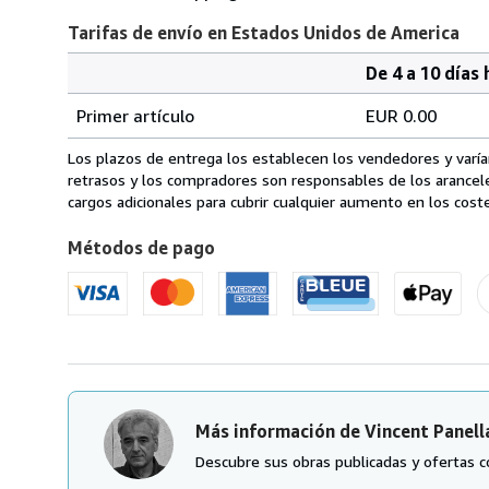
Tarifas de envío en Estados Unidos de America
De 4 a 10 días 
Cantidad
Tarifas
del
Primer artículo
EUR 0.00
pedido
de
envío
Los plazos de entrega los establecen los vendedores y varían
en
retrasos y los compradores son responsables de los arancel
Estados
cargos adicionales para cubrir cualquier aumento en los coste
Unidos
Métodos de pago
de
America
Más información de Vincent Panell
Descubre sus obras publicadas y ofertas c