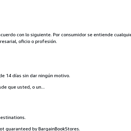
acuerdo con lo siguiente. Por consumidor se entiende cualqui
esarial, oficio o profesión.
de 14 días sin dar ningún motivo.
sde que usted, o un...
destinations.
not guaranteed by BargainBookStores.