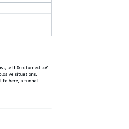
st, left & returned to?
plosive situations,
ife here, a tunnel