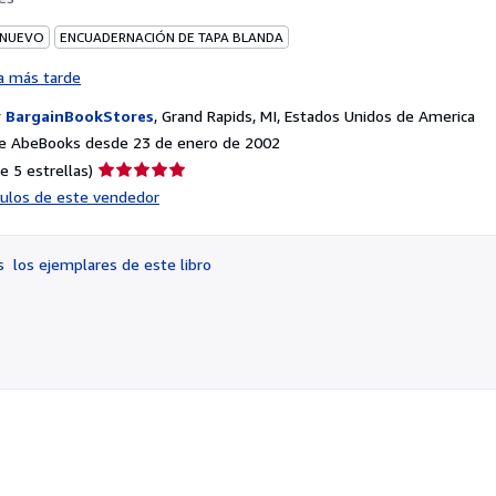
 NUEVO
ENCUADERNACIÓN DE TAPA BLANDA
a más tarde
r
BargainBookStores
,
Grand Rapids, MI, Estados Unidos de America
e AbeBooks desde 23 de enero de 2002
Calificación
e 5 estrellas)
del
ículos de este vendedor
vendedor:
5
de
os
los ejemplares de este libro
5
estrellas