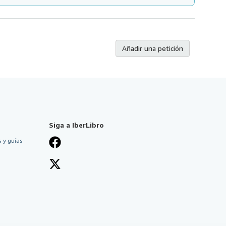
Añadir una petición
Siga a IberLibro
 y guías