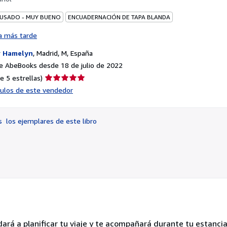
 USADO - MUY BUENO
ENCUADERNACIÓN DE TAPA BLANDA
a más tarde
r
Hamelyn
,
Madrid, M, España
e AbeBooks desde 18 de julio de 2022
Calificación
e 5 estrellas)
del
ículos de este vendedor
vendedor:
5
de
os
los ejemplares de este libro
5
estrellas
dará a planificar tu viaje y te acompañará durante tu estanci