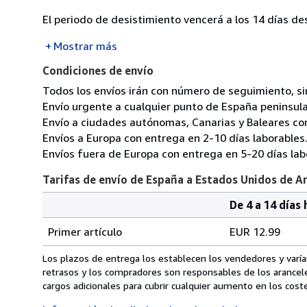
El periodo de desistimiento vencerá a los 14 días de
Mostrar más
Condiciones de envío
Todos los envíos irán con número de seguimiento, s
Envío urgente a cualquier punto de España peninsul
Envío a ciudades autónomas, Canarias y Baleares con
Envíos a Europa con entrega en 2-10 días laborables
Envíos fuera de Europa con entrega en 5-20 días lab
Tarifas de envío de España a Estados Unidos de A
De 4 a 14 días 
Cantidad
Tarifas
del
Primer artículo
EUR 12.99
pedido
de
envío
Los plazos de entrega los establecen los vendedores y varían
de
retrasos y los compradores son responsables de los arancel
España
cargos adicionales para cubrir cualquier aumento en los coste
a