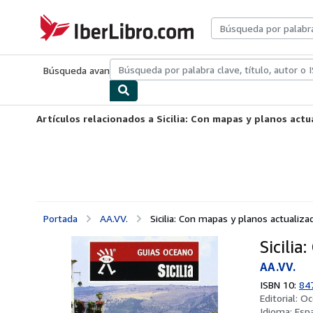
Pasar al contenido principal
IberLibro.com
Búsqueda avanzada
Colecciones
Libros antiguos
Arte y colecc
Artículos relacionados a Sicilia: Con mapas y planos actu
Portada
AA.VV.
Sicilia: Con mapas y planos actualiza
Sicilia
AA.VV.
ISBN 10:
84
Editorial:
Oc
Idioma:
Esp