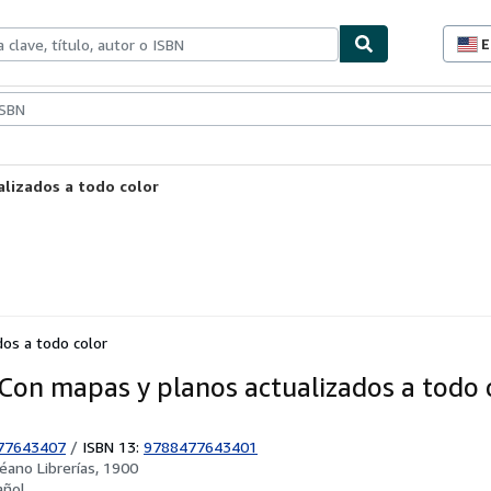
E
P
d
c
ionismo
Vendedores
Comenzar a vender
d
s
alizados a todo color
dos a todo color
: Con mapas y planos actualizados a todo 
77643407
/
ISBN 13:
9788477643401
éano Librerías, 1900
añol