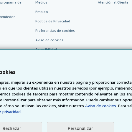
 programa de
Medios
Atención al Cliente
Empleo
vendedor
Política de Privacidad
Preferencias de cookies
Aviso de cookies
Accesibilidad
cookies
pras, mejorar su experiencia en nuestra página y proporcionar correc
 que los clientes utilizan nuestros servicios (por ejemplo, midiendo las
aremos cookies de terceros para mostrar contenido relevante en los an
o o Personalizar para obtener más información. Puede cambiar sus opci
AbeBooks.de
AbeBooks.fr
AbeBooks.it
AbeBooks Aus/
 cómo se utilizan las cookies, visite nuestro
Aviso de cookies.
Para s
 privacidad.
BookFinder.com
Encuentre cualquier libro al mejor precio
Rechazar
Personalizar