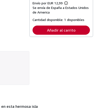
Envío por EUR 12,99
Más
Se envía de España a Estados Unidos
información
sobre
de America
las
tarifas
Cantidad disponible:
1 disponibles
de
envío
Añadir al carrito
a en esta hermosa isla