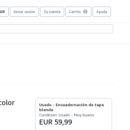
UR
Iniciar sesión
Su cuenta
Carrito
Ayuda
referencias
e
ompra
el
itio.
color
Usado -
Encuadernación de tapa
blanda
Condición: Usado - Muy bueno
EUR 59,99