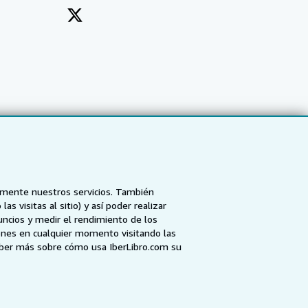
tamente nuestros servicios. También
 visitas al sitio) y así poder realizar
uncios y medir el rendimiento de los
ones en cualquier momento visitando las
NZ
AbeBooks.ca
ZVAB.com
aber más sobre cómo usa IberLibro.com su