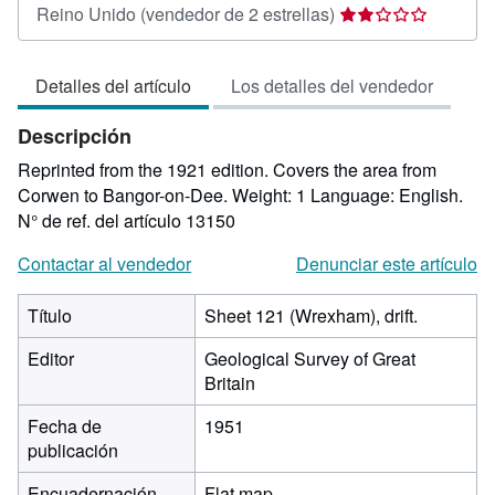
Calificación
Reino Unido
(vendedor de 2 estrellas)
del
vendedor:
Detalles del artículo
Los detalles del vendedor
2
de
Descripción
5
estrellas
Reprinted from the 1921 edition. Covers the area from
Corwen to Bangor-on-Dee. Weight: 1 Language: English.
N° de ref. del artículo 13150
Contactar al vendedor
Denunciar este artículo
Título
Sheet 121 (Wrexham), drift.
Editor
Geological Survey of Great
Britain
Fecha de
1951
publicación
Encuadernación
Flat map