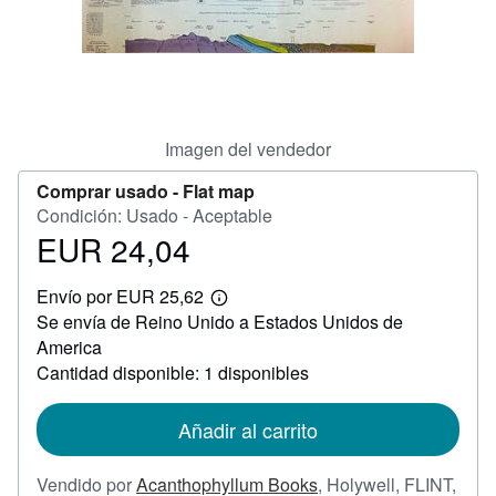
Ayuda
CERRAR
Imagen del vendedor
Comprar usado -
Flat map
Condición: Usado - Aceptable
EUR 24,04
Precio
EUR
Envío por EUR 25,62
24,04
Más
Se envía de Reino Unido a Estados Unidos de
información
sobre
America
las
Cantidad disponible: 1 disponibles
tarifas
de
envío
Añadir al carrito
Vendido por
Acanthophyllum Books
,
Holywell, FLINT,