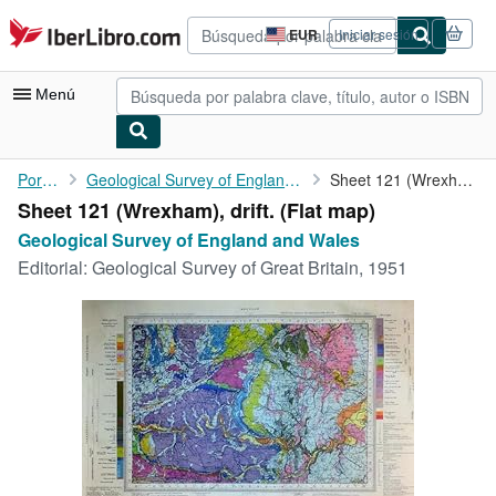
Pasar al contenido principal
IberLibro.com
EUR
Iniciar sesión
Preferencias
de
compra
Menú
del
sitio.
Mi cuenta
Portada
Geological Survey of England and Wales
Sheet 121 (Wrexham), drift.
Sheet 121 (Wrexham), drift. (Flat map)
Consultar mis pedidos
Geological Survey of England and Wales
Cerrar sesión
Editorial:
Geological Survey of Great Britain, 1951
Búsqueda avanzada
Colecciones
Libros antiguos
Arte y coleccionismo
Vendedores
Comenzar a vender