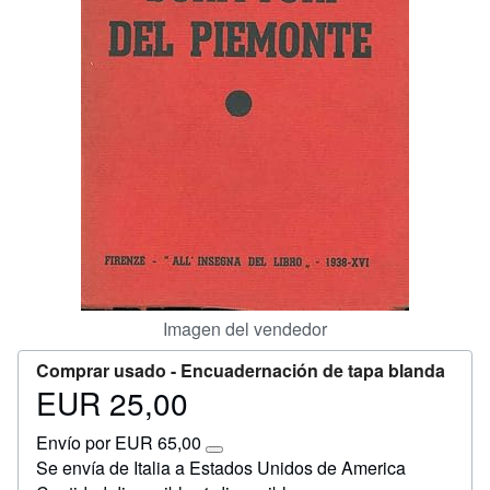
Ayuda
CERRAR
Imagen del vendedor
Comprar usado -
Encuadernación de tapa blanda
EUR 25,00
Precio
EUR
Envío por EUR 65,00
25,00
Más
Se envía de Italia a Estados Unidos de America
información
sobre