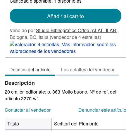
Cantidad disponible: 1 disponibles
las
tarifas
de
Añadir al carrito
envío
Vendido por
Studio Bibliografico Orfeo (ALAI - ILAB)
,
Calificación
Bologna, BO, Italia
(vendedor de 4 estrellas)
del
vendedor:
4
de
Detalles del artículo
Los detalles del vendedor
5
estrellas
Descripción
20 cm, br. editoriale; p. 363 Molto buono.
N° de ref. del
artículo 3270-w1
Contactar al vendedor
Denunciar este artículo
Título
Scrittori del Piemonte