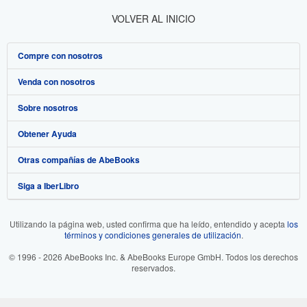
VOLVER AL INICIO
Compre con nosotros
Venda con nosotros
Búsqueda avanzada
Sobre nosotros
Colecciones
Comenzar a vender
Obtener Ayuda
Mi cuenta
Únase a nuestro programa de afiliados
Sobre IberLibro
Otras compañías de AbeBooks
Mis pedidos
Recomiende un vendedor
Medios
Preguntas frecuentes y guías
Siga a IberLibro
Ver carrito
Empleo
Atención al Cliente
AbeBooks.com
Política de Privacidad
AbeBooks.co.uk
Utilizando la página web, usted confirma que ha leído, entendido y acepta
los
términos y condiciones generales de utilización
.
Preferencias de cookies
AbeBooks.de
© 1996 - 2026 AbeBooks Inc. & AbeBooks Europe GmbH. Todos los derechos
Aviso de cookies
AbeBooks.fr
reservados.
Accesibilidad
AbeBooks.it