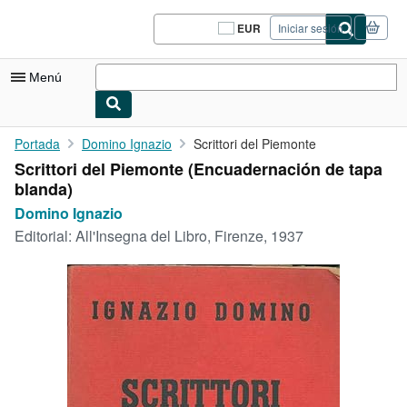
Pasar al contenido principal
IberLibro.com
EUR
Iniciar sesión
Preferencias
de
compra
Menú
del
sitio.
Mi cuenta
Portada
Domino Ignazio
Scrittori del Piemonte
Scrittori del Piemonte (Encuadernación de tapa
Consultar mis pedidos
blanda)
Cerrar sesión
Domino Ignazio
Editorial:
All'Insegna del Libro, Firenze, 1937
Búsqueda avanzada
Colecciones
Libros antiguos
Arte y coleccionismo
Vendedores
Comenzar a vender