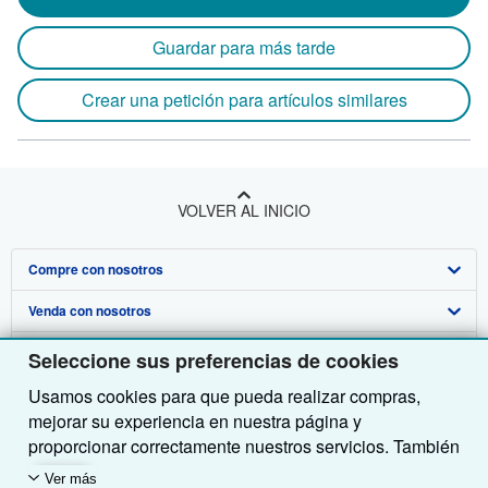
Guardar para más tarde
Crear una petición para artículos similares
VOLVER AL INICIO
Compre con nosotros
Venda con nosotros
Búsqueda avanzada
Sobre nosotros
Colecciones
Comenzar a vender
Seleccione sus preferencias de cookies
Usamos cookies para que pueda realizar compras,
Obtener Ayuda
Mi cuenta
Únase a nuestro programa de afiliados
Sobre IberLibro
mejorar su experiencia en nuestra página y
Otras compañías de AbeBooks
Mis pedidos
Recomiende un vendedor
Medios
Preguntas frecuentes y guías
proporcionar correctamente nuestros servicios. También
utilizamos cookies para comprender el modo en que los
Siga a IberLibro
Ver carrito
Empleo
Atención al Cliente
AbeBooks.com
Ver más