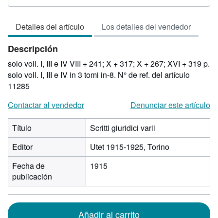
del
vendedor:
Detalles del artículo
Los detalles del vendedor
3
de
Descripción
5
estrellas
solo voll. I, III e IV VIII + 241; X + 317; X + 267; XVI + 319 p.
solo voll. I, III e IV in 3 tomi in-8.
N° de ref. del artículo
11285
Contactar al vendedor
Denunciar este artículo
Título
Scritti giuridici varii
Editor
Utet 1915-1925, Torino
Fecha de
1915
publicación
Añadir al carrito