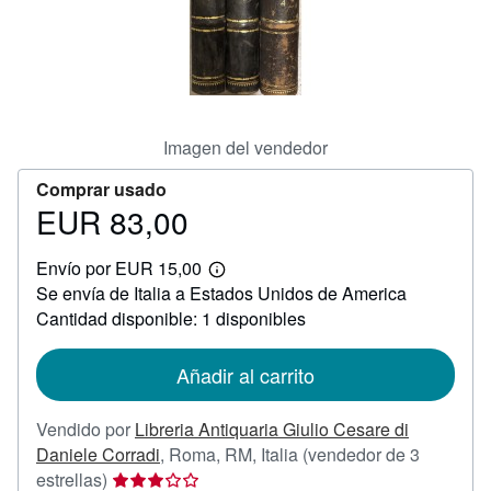
CERRAR
Imagen del vendedor
Comprar usado
EUR 83,00
Precio
EUR
Envío por EUR 15,00
83,00
Más
Se envía de Italia a Estados Unidos de America
información
sobre
Cantidad disponible: 1 disponibles
las
tarifas
de
Añadir al carrito
envío
Vendido por
Libreria Antiquaria Giulio Cesare di
Daniele Corradi
,
Roma, RM, Italia
(vendedor de 3
Calificación
estrellas)