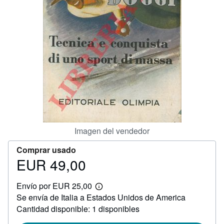
CERRAR
Imagen del vendedor
Comprar usado
EUR 49,00
Precio
EUR
Envío por EUR 25,00
49,00
Más
Se envía de Italia a Estados Unidos de America
información
sobre
Cantidad disponible: 1 disponibles
las
tarifas