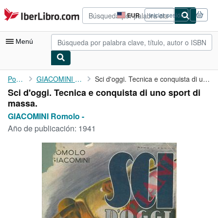
Pasar al contenido principal
IberLibro.com
EUR
Iniciar sesión
Preferencias
de
compra
Menú
del
sitio.
Mi cuenta
Portada
GIACOMINI Romolo -
Sci d'oggi. Tecnica e conquista di uno sport di massa.
Sci d'oggi. Tecnica e conquista di uno sport di
Consultar mis pedidos
massa.
Búsqueda avanzada
GIACOMINI Romolo -
Año de publicación:
1941
Colecciones
Libros antiguos
Arte y coleccionismo
Vendedores
Comenzar a vender
Ayuda