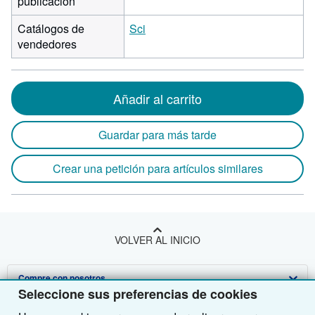
publicación
Catálogos de
Sci
vendedores
Añadir al carrito
Guardar para más tarde
Crear una petición para artículos similares
VOLVER AL INICIO
Compre con nosotros
Seleccione sus preferencias de cookies
Venda con nosotros
Búsqueda avanzada