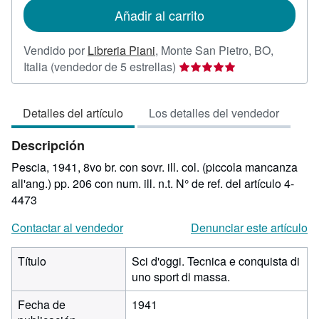
de
Añadir al carrito
envío
Vendido por
Libreria Piani
,
Monte San Pietro, BO,
Calificación
Italia
(vendedor de 5 estrellas)
del
vendedor:
Detalles del artículo
Los detalles del vendedor
5
de
Descripción
5
estrellas
Pescia, 1941, 8vo br. con sovr. ill. col. (piccola mancanza
all'ang.) pp. 206 con num. ill. n.t.
N° de ref. del artículo 4-
4473
Contactar al vendedor
Denunciar este artículo
Título
Sci d'oggi. Tecnica e conquista di
uno sport di massa.
Fecha de
1941