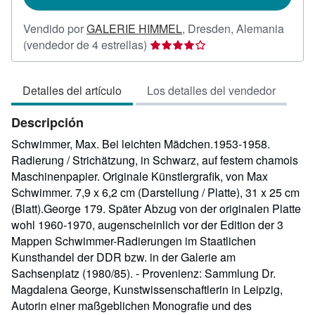
Vendido por
GALERIE HIMMEL
,
Dresden, Alemania
Calificación
(vendedor de 4 estrellas)
del
vendedor:
Detalles del artículo
Los detalles del vendedor
4
de
Descripción
5
estrellas
Schwimmer, Max. Bei leichten Mädchen.1953-1958.
Radierung / Strichätzung, in Schwarz, auf festem chamois
Maschinenpapier. Originale Künstlergrafik, von Max
Schwimmer. 7,9 x 6,2 cm (Darstellung / Platte), 31 x 25 cm
(Blatt).George 179. Später Abzug von der originalen Platte
wohl 1960-1970, augenscheinlich vor der Edition der 3
Mappen Schwimmer-Radierungen im Staatlichen
Kunsthandel der DDR bzw. in der Galerie am
Sachsenplatz (1980/85). - Provenienz: Sammlung Dr.
Magdalena George, Kunstwissenschaftlerin in Leipzig,
Autorin einer maßgeblichen Monografie und des