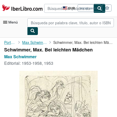
Pasar al contenido principal
IberLibro.com
EUR
Iniciar sesión
Preferencias
de
compra
Menú
del
sitio.
Mi cuenta
Portada
Max Schwimmer
Schwimmer, Max. Bei leichten Mädchen
Schwimmer, Max. Bei leichten Mädchen
Consultar mis pedidos
Max Schwimmer
Búsqueda avanzada
Editorial:
1953-1958, 1953
Colecciones
Libros antiguos
Arte y coleccionismo
Vendedores
Comenzar a vender
Ayuda