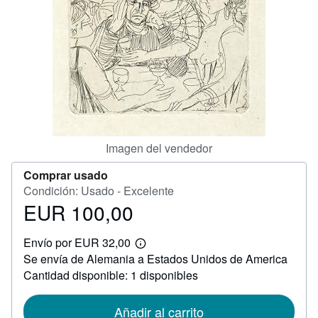
CERRAR
Imagen del vendedor
Comprar usado
Condición: Usado - Excelente
EUR 100,00
Precio
EUR
Envío por EUR 32,00
100,00
Más
Se envía de Alemania a Estados Unidos de America
información
sobre
Cantidad disponible: 1 disponibles
las
tarifas
de
Añadir al carrito
envío