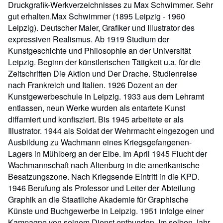
Druckgrafik-Werkverzeichnisses zu Max Schwimmer. Sehr
gut erhalten.Max Schwimmer (1895 Leipzig - 1960
Leipzig). Deutscher Maler, Grafiker und Illustrator des
expressiven Realismus. Ab 1919 Studium der
Kunstgeschichte und Philosophie an der Universität
Leipzig. Beginn der künstlerischen Tätigkeit u.a. für die
Zeitschriften Die Aktion und Der Drache. Studienreise
nach Frankreich und Italien. 1926 Dozent an der
Kunstgewerbeschule in Leipzig. 1933 aus dem Lehramt
entlassen, neun Werke wurden als entartete Kunst
diffamiert und konfisziert. Bis 1945 arbeitete er als
Illustrator. 1944 als Soldat der Wehrmacht eingezogen und
Ausbildung zu Wachmann eines Kriegsgefangenen-
Lagers in Mühlberg an der Elbe. Im April 1945 Flucht der
Wachmannschaft nach Altenburg in die amerikanische
Besatzungszone. Nach Kriegsende Eintritt in die KPD.
1946 Berufung als Professor und Leiter der Abteilung
Graphik an die Staatliche Akademie für Graphische
Künste und Buchgewerbe in Leipzig. 1951 infolge einer
Kampagne von seinem Dienst entbunden. Im selben Jahr