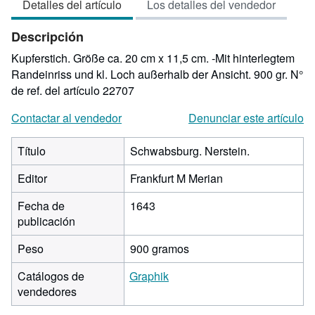
Detalles del artículo
Los detalles del vendedor
3
de
Descripción
5
estrellas
Kupferstich. Größe ca. 20 cm x 11,5 cm. -Mit hinterlegtem
Randeinriss und kl. Loch außerhalb der Ansicht. 900 gr.
N°
de ref. del artículo 22707
Contactar al vendedor
Denunciar este artículo
Título
Schwabsburg. Nerstein.
Editor
Frankfurt M Merian
Fecha de
1643
publicación
Peso
900 gramos
Catálogos de
Graphik
vendedores