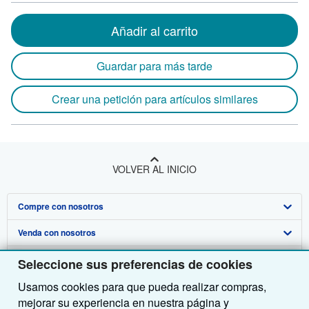
Añadir al carrito
Guardar para más tarde
Crear una petición para artículos similares
VOLVER AL INICIO
Compre con nosotros
Venda con nosotros
Búsqueda avanzada
Sobre nosotros
Colecciones
Comenzar a vender
Seleccione sus preferencias de cookies
Usamos cookies para que pueda realizar compras,
Obtener Ayuda
Mi cuenta
Únase a nuestro programa de afiliados
Sobre IberLibro
mejorar su experiencia en nuestra página y