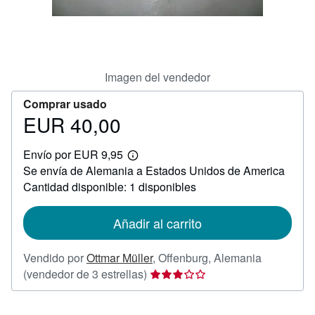
CERRAR
Imagen del vendedor
Comprar usado
EUR 40,00
Precio
EUR
Envío por EUR 9,95
40,00
Más
Se envía de Alemania a Estados Unidos de America
información
sobre
Cantidad disponible: 1 disponibles
las
tarifas
de
Añadir al carrito
envío
Vendido por
Ottmar Müller
,
Offenburg, Alemania
Calificación
(vendedor de 3 estrellas)
del
vendedor: