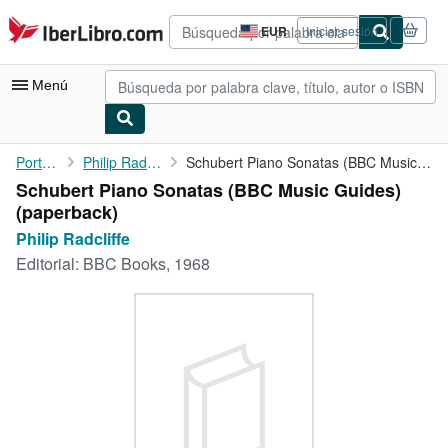
Pasar al contenido principal
IberLibro.com
EUR
Iniciar sesión
Preferencias
de
compra
Menú
del
sitio.
Mi cuenta
Portada
Philip Radcliffe
Schubert Piano Sonatas (BBC Music Guides)
Schubert Piano Sonatas (BBC Music Guides)
Consultar mis pedidos
(paperback)
Cerrar sesión
Philip Radcliffe
Editorial:
BBC Books, 1968
Búsqueda avanzada
Colecciones
Libros antiguos
Arte y coleccionismo
Vendedores
Comenzar a vender