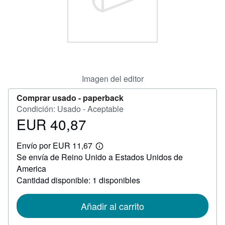
Ayuda
CERRAR
Imagen del editor
Comprar usado -
paperback
Condición: Usado - Aceptable
EUR 40,87
Precio
EUR
Envío por EUR 11,67
40,87
Más
Se envía de Reino Unido a Estados Unidos de
información
sobre
America
las
Cantidad disponible: 1 disponibles
tarifas
de
envío
Añadir al carrito