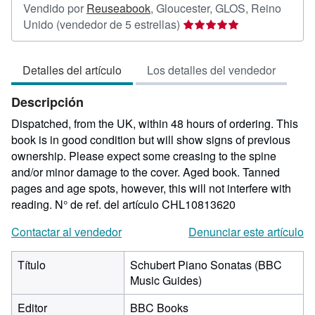
Vendido por
Reuseabook
,
Gloucester, GLOS, Reino
Calificación
Unido
(vendedor de 5 estrellas)
del
vendedor:
Detalles del artículo
Los detalles del vendedor
5
de
Descripción
5
estrellas
Dispatched, from the UK, within 48 hours of ordering. This
book is in good condition but will show signs of previous
ownership. Please expect some creasing to the spine
and/or minor damage to the cover. Aged book. Tanned
pages and age spots, however, this will not interfere with
reading.
N° de ref. del artículo CHL10813620
Contactar al vendedor
Denunciar este artículo
Título
Schubert Piano Sonatas (BBC
Music Guides)
Editor
BBC Books