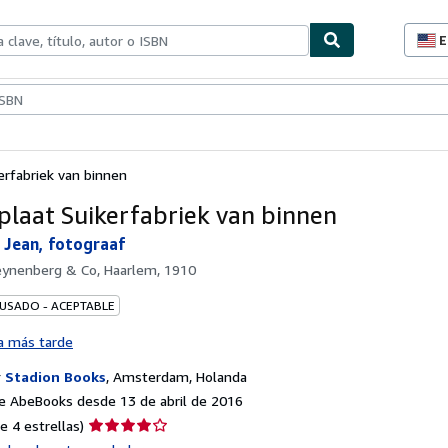
E
P
d
c
ionismo
Vendedores
Comenzar a vender
d
s
erfabriek van binnen
plaat Suikerfabriek van binnen
Jean, fotograaf
eynenberg & Co, Haarlem, 1910
 USADO - ACEPTABLE
a más tarde
r
Stadion Books
,
Amsterdam, Holanda
e AbeBooks desde 13 de abril de 2016
Calificación
e 4 estrellas)
del