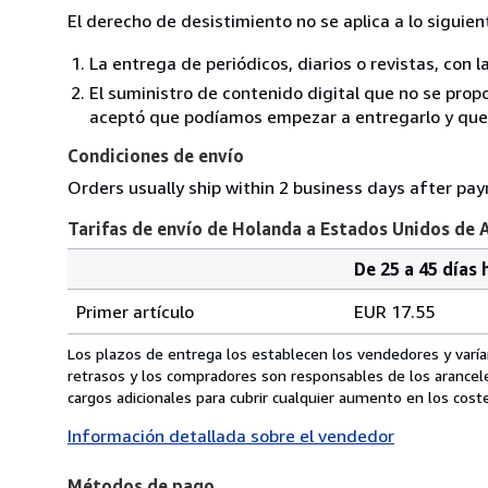
El derecho de desistimiento no se aplica a lo siguien
La entrega de periódicos, diarios o revistas, con l
El suministro de contenido digital que no se propo
aceptó que podíamos empezar a entregarlo y que n
Condiciones de envío
Orders usually ship within 2 business days after pa
Tarifas de envío de Holanda a Estados Unidos de 
De 25 a 45 días 
Cantidad
Tarifas
del
Primer artículo
EUR 17.55
pedido
de
envío
Los plazos de entrega los establecen los vendedores y varían
de
retrasos y los compradores son responsables de los arancel
Holanda
cargos adicionales para cubrir cualquier aumento en los coste
a
Información detallada sobre el vendedor
Estados
Unidos
Métodos de pago