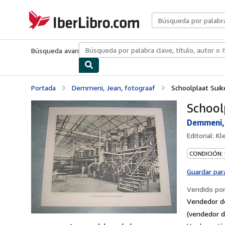
Pasar al contenido principal
IberLibro.com
Búsqueda avanzada
Colecciones
Libros antiguos
Arte y colecc
Portada
Demmeni, Jean, fotograaf
Schoolplaat Suik
School
Demmeni, 
Editorial:
Kl
CONDICIÓN:
Guardar par
Vendido po
Vendedor d
(vendedor d