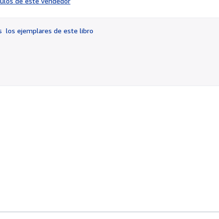
ículos de este vendedor
vendedor:
4
de
os
los ejemplares de este libro
5
estrellas