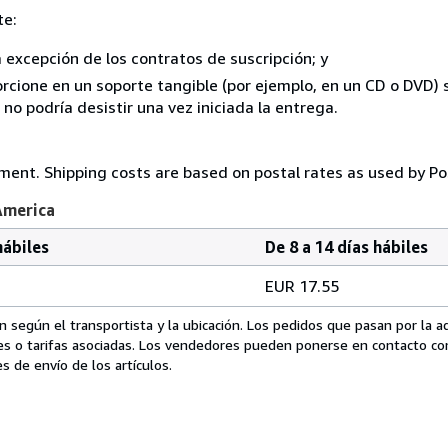
te:
a excepción de los contratos de suscripción; y
rcione en un soporte tangible (por ejemplo, en un CD o DVD) si
o podría desistir una vez iniciada la entrega.
yment. Shipping costs are based on postal rates as used by Po
America
hábiles
De 8 a 14 días hábiles
EUR 17.55
 según el transportista y la ubicación. Los pedidos que pasan por la 
es o tarifas asociadas. Los vendedores pueden ponerse en contacto co
s de envío de los artículos.