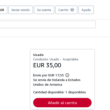
UR
Iniciar sesión
Su cuenta
Carrito
Ayuda
referencias
e
ompra
el
itio.
Usado
Condición: Usado - Aceptable
EUR 35,00
Envío por EUR 17,55
Más
Se envía de Holanda a Estados
información
sobre
Unidos de America
las
tarifas
Cantidad disponible:
1 disponibles
de
envío
Añadir al carrito