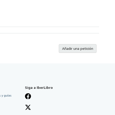
Añadir una petición
Siga a IberLibro
 y guías