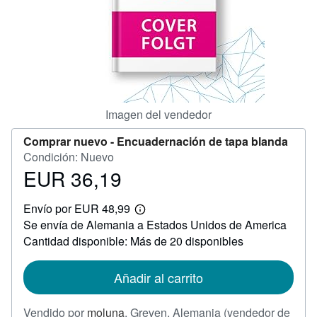
CERRAR
Imagen del vendedor
Comprar nuevo -
Encuadernación de tapa blanda
Condición: Nuevo
EUR 36,19
Precio
EUR
Envío por EUR 48,99
36,19
Más
Se envía de Alemania a Estados Unidos de America
información
sobre
Cantidad disponible: Más de 20 disponibles
las
tarifas
de
Añadir al carrito
envío
Vendido por
moluna
,
Greven, Alemania
(vendedor de