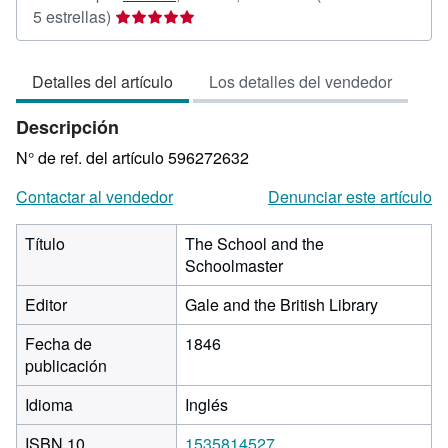
Calificación
5 estrellas)
del
vendedor:
Detalles del artículo
Los detalles del vendedor
5
de
Descripción
5
estrellas
N° de ref. del artículo 596272632
Contactar al vendedor
Denunciar este artículo
Título
The School and the
Schoolmaster
Editor
Gale and the British Library
Fecha de
1846
publicación
Idioma
Inglés
ISBN 10
1535814527