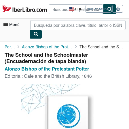
Pasar al contenido principal
IberLibro.com
EUR
Iniciar sesión
Preferencias
de
compra
Menú
del
sitio.
Mi cuenta
Portada
Alonzo Bishop of the Protestant Potter
The School and the Schoolmaster
The School and the Schoolmaster
Consultar mis pedidos
(Encuadernación de tapa blanda)
Búsqueda avanzada
Alonzo Bishop of the Protestant Potter
Editorial:
Gale and the British Library, 1846
Colecciones
Libros antiguos
Arte y coleccionismo
Vendedores
Comenzar a vender
Ayuda