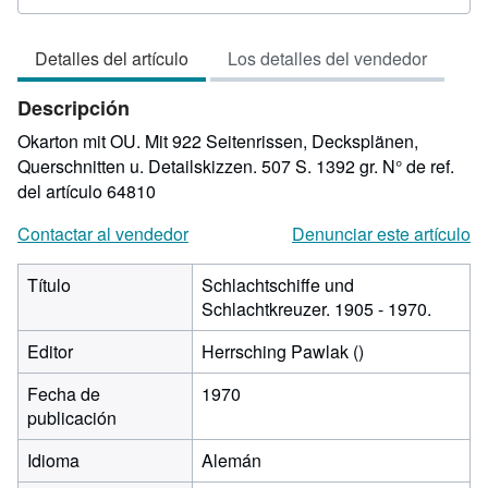
del
vendedor:
Detalles del artículo
Los detalles del vendedor
3
de
Descripción
5
estrellas
Okarton mit OU. Mit 922 Seitenrissen, Decksplänen,
Querschnitten u. Detailskizzen. 507 S. 1392 gr.
N° de ref.
del artículo 64810
Contactar al vendedor
Denunciar este artículo
Título
Schlachtschiffe und
Schlachtkreuzer. 1905 - 1970.
Editor
Herrsching Pawlak ()
Fecha de
1970
publicación
Idioma
Alemán