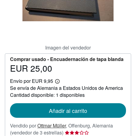
CERRAR
Imagen del vendedor
Comprar usado -
Encuadernación de tapa blanda
EUR 25,00
Precio
EUR
Envío por EUR 9,95
25,00
Más
Se envía de Alemania a Estados Unidos de America
información
sobre
Cantidad disponible: 1 disponibles
las
tarifas
de
Añadir al carrito
envío
Vendido por
Ottmar Müller
,
Offenburg, Alemania
Calificación
(vendedor de 3 estrellas)