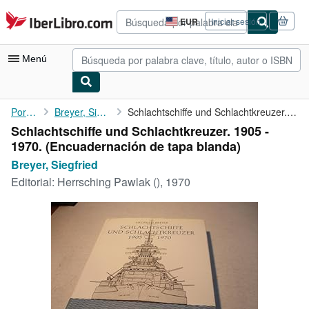
Pasar al contenido principal
IberLibro.com
EUR
Iniciar sesión
Preferencias
de
compra
Menú
del
sitio.
Mi cuenta
Portada
Breyer, Siegfried
Schlachtschiffe und Schlachtkreuzer. 1905 - 1970.
Schlachtschiffe und Schlachtkreuzer. 1905 -
Consultar mis pedidos
1970. (Encuadernación de tapa blanda)
Búsqueda avanzada
Breyer, Siegfried
Editorial:
Herrsching Pawlak (), 1970
Colecciones
Libros antiguos
Arte y coleccionismo
Vendedores
Comenzar a vender
Ayuda