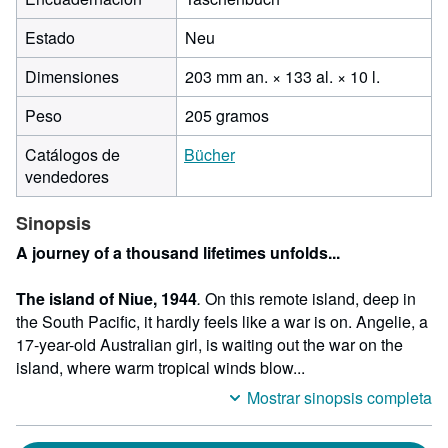
Estado
Neu
203 milím
Dimensiones
203 mm an. × 133 al. × 10 l.
de
Peso
205 gramos
ancho
por
Catálogos de
Bücher
133
vendedores
de
alto
Sinopsis
por
10
A journey of a thousand lifetimes unfolds...
de
largo
The island of Niue, 1944
.
On this remote island, deep in
the South Pacific, it hardly feels like a war is on. Angelie, a
17-year-old Australian girl, is waiting out the war on the
island, where warm tropical winds blow...
Mostrar sinopsis completa