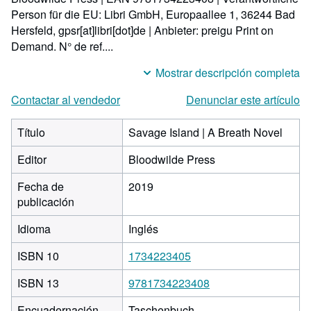
Person für die EU: Libri GmbH, Europaallee 1, 36244 Bad
Hersfeld, gpsr[at]libri[dot]de | Anbieter: preigu Print on
Demand.
N° de ref....
Mostrar descripción completa
Contactar al vendedor
Denunciar este artículo
Título
Savage Island | A Breath Novel
Editor
Bloodwilde Press
Fecha de
2019
publicación
Idioma
Inglés
ISBN 10
1734223405
ISBN 13
9781734223408
Encuadernación
Taschenbuch