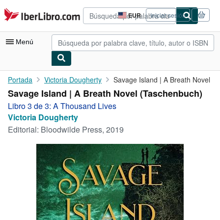
Pasar al contenido principal
IberLibro.com
EUR
Iniciar sesión
Preferencias
de
compra
Menú
del
sitio.
Mi cuenta
Portada
Victoria Dougherty
Savage Island | A Breath Novel
Savage Island | A Breath Novel (Taschenbuch)
Consultar mis pedidos
Libro 3 de 3: A Thousand Lives
Búsqueda avanzada
Victoria Dougherty
Editorial:
Bloodwilde Press, 2019
Colecciones
Libros antiguos
Arte y coleccionismo
Vendedores
Comenzar a vender
Ayuda