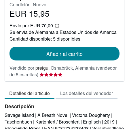
Condición: Nuevo
EUR 15,95
Precio
EUR
Envío por EUR 70,00
15,95
Más
Se envía de Alemania a Estados Unidos de America
información
sobre
Cantidad disponible: 5 disponibles
las
tarifas
de
Añadir al carrito
envío
Vendido por
preigu
,
Osnabrück, Alemania
(vendedor
Calificación
de 5 estrellas)
del
vendedor:
Detalles del artículo
Los detalles del vendedor
5
de
Descripción
5
estrellas
Savage Island | A Breath Novel | Victoria Dougherty |
Taschenbuch | Kartoniert / Broschiert | Englisch | 2019 |
Bloodwilde Press | EAN 9781734223408 | Verantwortliche