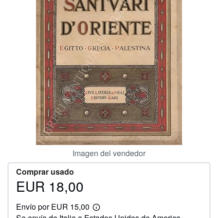
CERRAR
Imagen del vendedor
Comprar usado
EUR 18,00
Precio
EUR
Envío por EUR 15,00
18,00
Más
Se envía de Italia a Estados Unidos de America
información