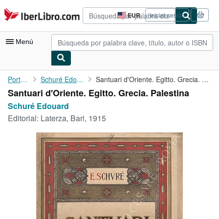
Pasar al contenido principal
IberLibro.com
EUR
Iniciar sesión
Preferencias
de
compra
Menú
del
sitio.
Mi cuenta
Portada
Schuré Edouard
Santuari d'Oriente. Egitto. Grecia. Palestina
Santuari d'Oriente. Egitto. Grecia. Palestina
Consultar mis pedidos
Schuré Edouard
Búsqueda avanzada
Editorial:
Laterza, Bari, 1915
Colecciones
Libros antiguos
Arte y coleccionismo
Vendedores
Comenzar a vender
Ayuda