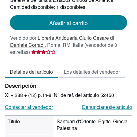
sobre
Cantidad disponible: 1 disponibles
las
tarifas
de
Añadir al carrito
envío
Vendido por
Libreria Antiquaria Giulio Cesare di
Daniele Corradi
,
Roma, RM, Italia
(vendedor de 3
Calificación
estrellas)
del
vendedor:
Detalles del artículo
Los detalles del vendedor
3
de
Descripción
5
estrellas
XI + 288 + (12) p. in-8.
N° de ref. del artículo 52450
Contactar al vendedor
Denunciar este artículo
Título
Santuari d'Oriente. Egitto. Grecia.
Palestina